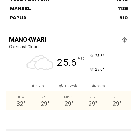
MANSEL
1185
PAPUA
610
MANOKWARI
Overcast Clouds
°
25.6
°
C
25.6
°
25.6
89 %
1.3kmh
93 %
JUM
SAB
MING
SEN
SEL
32
°
29
°
29
°
29
°
29
°