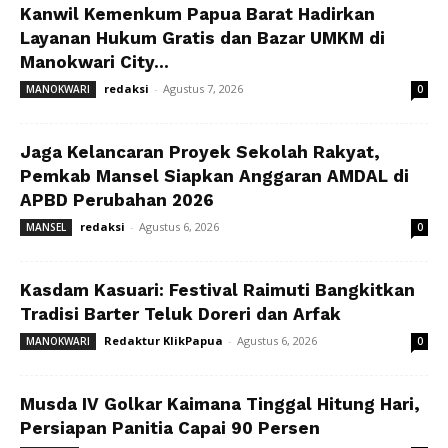
Kanwil Kemenkum Papua Barat Hadirkan
Layanan Hukum Gratis dan Bazar UMKM di
Manokwari City...
redaksi
-
Agustus 7, 2026
MANOKWARI
0
Jaga Kelancaran Proyek Sekolah Rakyat,
Pemkab Mansel Siapkan Anggaran AMDAL di
APBD Perubahan 2026
redaksi
-
Agustus 6, 2026
MANSEL
0
Kasdam Kasuari: Festival Raimuti Bangkitkan
Tradisi Barter Teluk Doreri dan Arfak
Redaktur KlikPapua
-
Agustus 6, 2026
MANOKWARI
0
Musda IV Golkar Kaimana Tinggal Hitung Hari,
Persiapan Panitia Capai 90 Persen