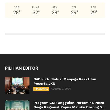
SAB
MING
SEN
SEL
RAB
28
°
32
°
28
°
29
°
29
°
PILIHAN EDITOR
NADI JKN: Solusi Menjaga Keaktifan
Peserta JKN
Agustus 7, 2026
NASIONAL
Program CSR Unggulan Pertamina Patra
Niaga Regional Papua Maluku Borong 5...