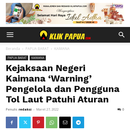
Beranda
PAPUA BARAT
KAIMANA
PAPUA BARAT
KAIMANA
Kejaksaan Negeri
Kaimana ‘Warning’
Pengelola dan Pengguna
Tol Laut Patuhi Aturan
Penulis
redaksi
-
Maret 27, 2022
0