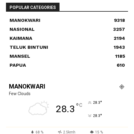
POPULAR CATEGORIES
MANOKWARI
9318
NASIONAL
3257
KAIMANA
2194
TELUK BINTUNI
1943
MANSEL
1185
PAPUA
610
MANOKWARI
Few Clouds
°
28.3
°
C
28.3
°
28.3
68 %
2.5kmh
15 %