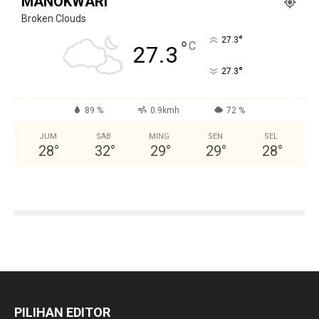
MANOKWARI
Broken Clouds
°
27.3
°
C
27.3
°
27.3
89 %
0.9kmh
72 %
JUM
SAB
MING
SEN
SEL
28
°
32
°
29
°
29
°
28
°
PILIHAN EDITOR