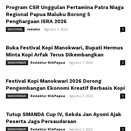
Program CSR Unggulan Pertamina Patra Niaga
Regional Papua Maluku Borong 5
Penghargaan ISRA 2026
redaksi
-
Agustus 7, 2026
NASIONAL
0
Buka Festival Kopi Manokwari, Bupati Hermus
Minta Kopi Arfak Terus Dikembangkan
Redaktur KlikPapua
-
Agustus 7, 2026
MANOKWARI
0
Festival Kopi Manokwari 2026 Dorong
Pengembangan Ekonomi Kreatif Berbasis Kopi
Redaktur KlikPapua
-
Agustus 7, 2026
MANOKWARI
0
Tutup SMANDA Cup IV, Sekda Jan Ayomi Ajak
Peserta Jaga Persaudaraan
Redaktur KlikPapua
-
Agustus 7, 2026
MANOKWARI
0