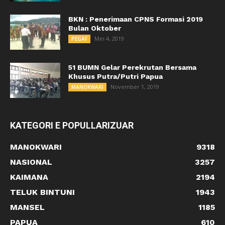
BKN : Penerimaan CPNS Formasi 2019
Bulan Oktober
Mei 4, 2019
PEGAF
51 BUMN Gelar Perekrutan Bersama
Khusus Putra/Putri Papua
November 1, 2019
MANOKWARI
KATEGORI E POPULLARIZUAR
MANOKWARI
9318
NASIONAL
3257
KAIMANA
2194
TELUK BINTUNI
1943
MANSEL
1185
PAPUA
610