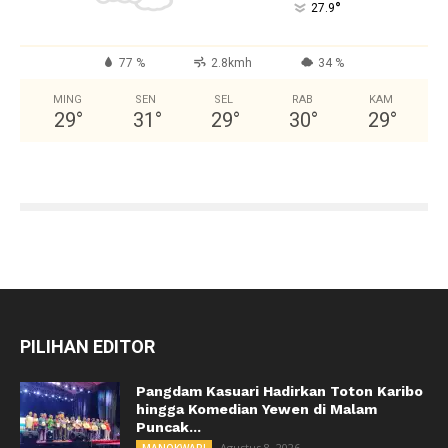
°
27.9
77 %
2.8kmh
34 %
MING
SEN
SEL
RAB
KAM
29
°
31
°
29
°
30
°
29
°
PILIHAN EDITOR
Pangdam Kasuari Hadirkan Toton Karibo
hingga Komedian Yewen di Malam
Puncak...
Agustus 8, 2026