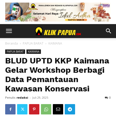
Beranda
PAPUA BARAT
KAIMANA
PAPUA BARAT
KAIMANA
BLUD UPTD KKP Kaimana
Gelar Workshop Berbagi
Data Pemantauan
Kawasan Konservasi
Penulis
redaksi
-
Juli 29, 2025
0