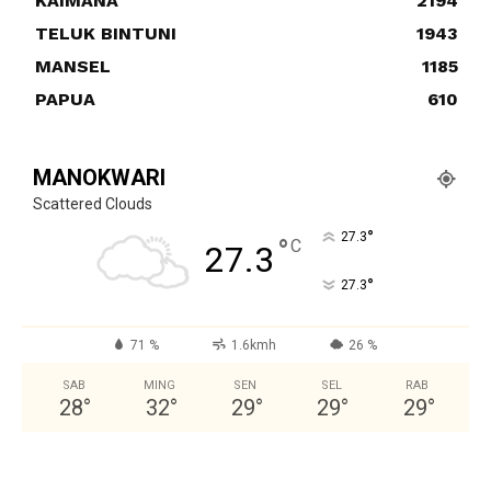
KAIMANA
2194
TELUK BINTUNI
1943
MANSEL
1185
PAPUA
610
MANOKWARI
Scattered Clouds
°
27.3
°
C
27.3
°
27.3
71 %
1.6kmh
26 %
SAB
MING
SEN
SEL
RAB
28
°
32
°
29
°
29
°
29
°