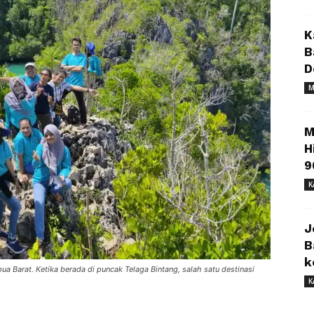
K
B
D
M
M
H
9
K
J
B
k
 Barat. Ketika berada di puncak Telaga Bintang, salah satu destinasi
K