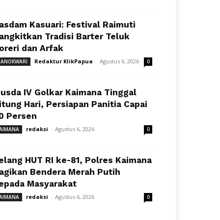
asdam Kasuari: Festival Raimuti
angkitkan Tradisi Barter Teluk
oreri dan Arfak
Redaktur KlikPapua
-
Agustus 6, 2026
ANOKWARI
0
usda IV Golkar Kaimana Tinggal
itung Hari, Persiapan Panitia Capai
0 Persen
redaksi
-
Agustus 6, 2026
AIMANA
0
elang HUT RI ke-81, Polres Kaimana
agikan Bendera Merah Putih
epada Masyarakat
redaksi
-
Agustus 6, 2026
AIMANA
0