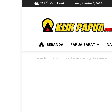
C
25.6
Jumat, Agustus 7, 2026
Manokwari
KLIKPAPUA
BERANDA
PAPUA BARAT
NA
Beranda
OPINI
Tak Bosan Kunjungi Raja Ampat