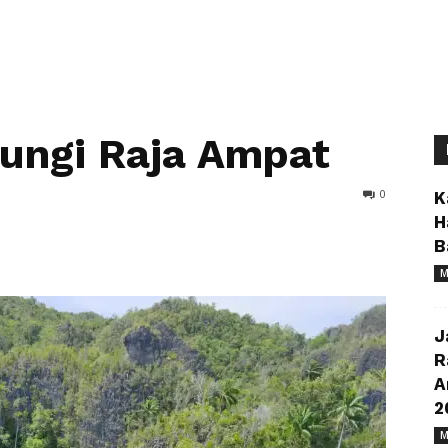
ungi Raja Ampat
0
K
H
B
M
J
R
A
2
M