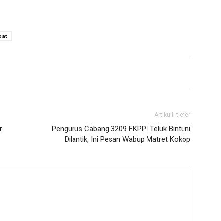
pat
Artikulli tjetër
r
Pengurus Cabang 3209 FKPPI Teluk Bintuni
Dilantik, Ini Pesan Wabup Matret Kokop