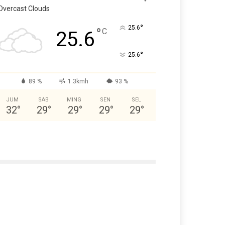
Overcast Clouds
°
25.6
°
C
25.6
°
25.6
89 %
1.3kmh
93 %
JUM
SAB
MING
SEN
SEL
32
°
29
°
29
°
29
°
29
°