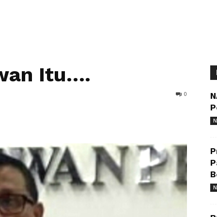
wan Itu….
0
N
P
N
P
P
B
N