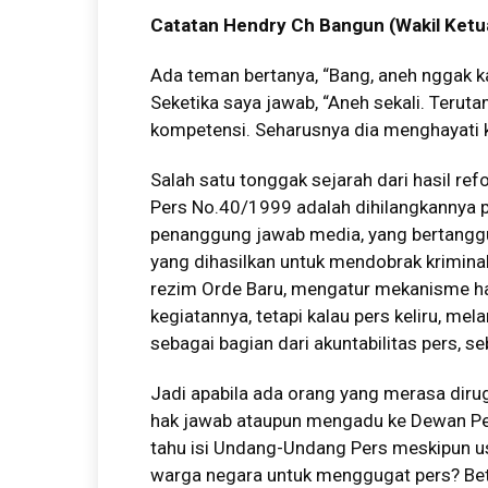
Catatan Hendry Ch Bangun (Wakil Ketu
Ada teman bertanya, “Bang, aneh nggak
Seketika saya jawab, “Aneh sekali. Terut
kompetensi. Seharusnya dia menghayati k
Salah satu tonggak sejarah dari hasil r
Pers No.40/1999 adalah dihilangkannya p
penanggung jawab media, yang bertangg
yang dihasilkan untuk mendobrak kriminal
rezim Orde Baru, mengatur mekanisme ha
kegiatannya, tetapi kalau pers keliru, me
sebagai bagian dari akuntabilitas pers, 
Jadi apabila ada orang yang merasa dirug
hak jawab ataupun mengadu ke Dewan Per
tahu isi Undang-Undang Pers meskipun usi
warga negara untuk menggugat pers? Betul