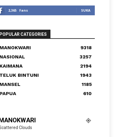
2,365
Fans
SUKA
POPULAR CATEGORIES
MANOKWARI
9318
NASIONAL
3257
KAIMANA
2194
TELUK BINTUNI
1943
MANSEL
1185
PAPUA
610
MANOKWARI
Scattered Clouds