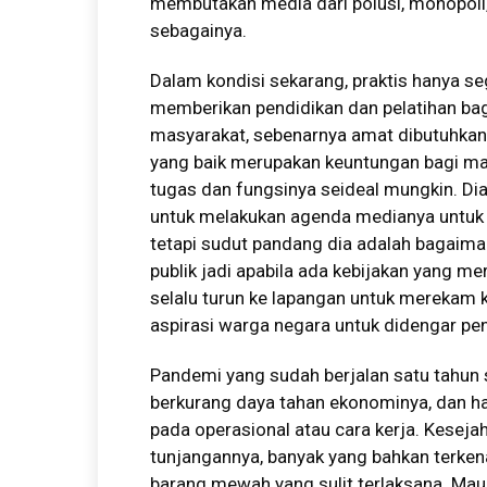
membutakan media dari polusi, monopoli,
sebagainya.
Dalam kondisi sekarang, praktis hanya s
memberikan pendidikan dan pelatihan ba
masyarakat, sebenarnya amat dibutuhkan
yang baik merupakan keuntungan bagi ma
tugas dan fungsinya seideal mungkin. Dia 
untuk melakukan agenda medianya untuk teta
tetapi sudut pandang dia adalah bagaim
publik jadi apabila ada kebijakan yang me
selalu turun ke lapangan untuk merekam k
aspirasi warga negara untuk didengar pe
Pandemi yang sudah berjalan satu tahun
berkurang daya tahan ekonominya, dan ha
pada operasional atau cara kerja. Kesejah
tunjangannya, banyak yang bahkan terken
barang mewah yang sulit terlaksana. Mau