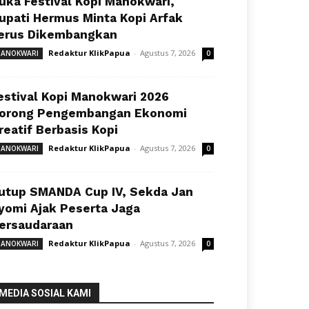
uka Festival Kopi Manokwari,
upati Hermus Minta Kopi Arfak
erus Dikembangkan
Redaktur KlikPapua
-
Agustus 7, 2026
ANOKWARI
0
estival Kopi Manokwari 2026
orong Pengembangan Ekonomi
reatif Berbasis Kopi
Redaktur KlikPapua
-
Agustus 7, 2026
ANOKWARI
0
utup SMANDA Cup IV, Sekda Jan
yomi Ajak Peserta Jaga
ersaudaraan
Redaktur KlikPapua
-
Agustus 7, 2026
ANOKWARI
0
MEDIA SOSIAL KAMI