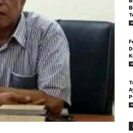
B
B
T
M
F
D
K
M
T
A
P
M