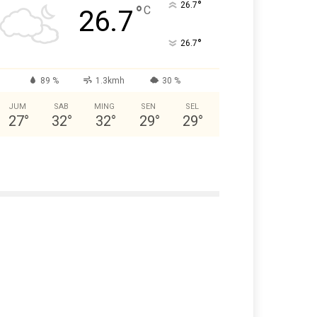
°
26.7
°
C
26.7
°
26.7
89 %
1.3kmh
30 %
JUM
SAB
MING
SEN
SEL
27
°
32
°
32
°
29
°
29
°