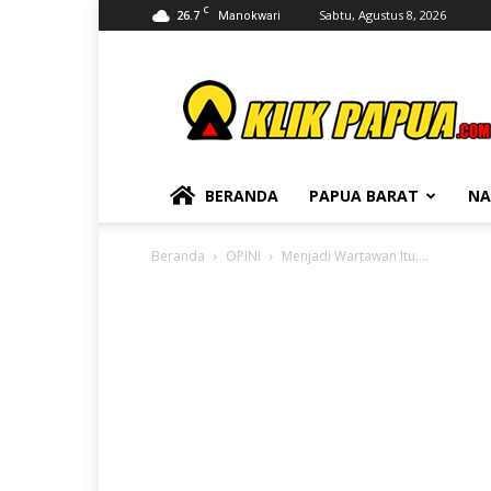
C
26.7
Sabtu, Agustus 8, 2026
Manokwari
KLIKPAPUA
BERANDA
PAPUA BARAT
NA
Beranda
OPINI
Menjadi Wartawan Itu….