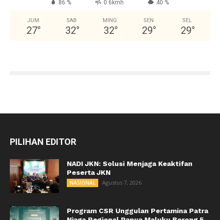
86 %
0.6kmh
40 %
JUM
SAB
MING
SEN
SEL
27
°
32
°
32
°
29
°
29
°
PILIHAN EDITOR
NADI JKN: Solusi Menjaga Keaktifan
Peserta JKN
Agustus 7, 2026
NASIONAL
Program CSR Unggulan Pertamina Patra
Niaga Regional Papua Maluku Borong 5...