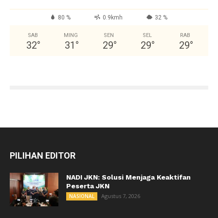
80 %
0.9kmh
32 %
SAB
MING
SEN
SEL
RAB
32
°
31
°
29
°
29
°
29
°
PILIHAN EDITOR
NADI JKN: Solusi Menjaga Keaktifan
Peserta JKN
Agustus 7, 2026
NASIONAL