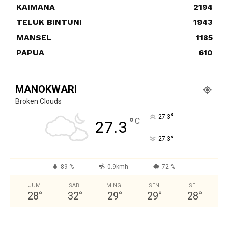
KAIMANA
2194
TELUK BINTUNI
1943
MANSEL
1185
PAPUA
610
MANOKWARI
Broken Clouds
°
27.3
°
C
27.3
°
27.3
89 %
0.9kmh
72 %
JUM
SAB
MING
SEN
SEL
28
°
32
°
29
°
29
°
28
°