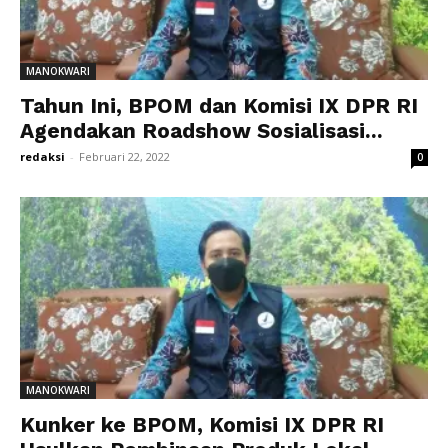
MANOKWARI
Tahun Ini, BPOM dan Komisi IX DPR RI
Agendakan Roadshow Sosialisasi...
redaksi
-
Februari 22, 2022
0
MANOKWARI
Kunker ke BPOM, Komisi IX DPR RI