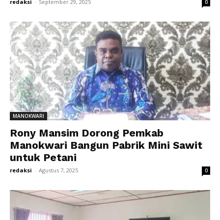
redaksi
-
September 29, 2025
0
MANOKWARI
Rony Mansim Dorong Pemkab
Manokwari Bangun Pabrik Mini Sawit
untuk Petani
redaksi
-
Agustus 7, 2025
0