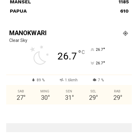
MANSEL
1185
PAPUA
610
MANOKWARI
Clear Sky
°
26.7
°
C
26.7
°
26.7
89 %
1.6kmh
7 %
SAB
MING
SEN
SEL
RAB
27
°
30
°
31
°
29
°
29
°