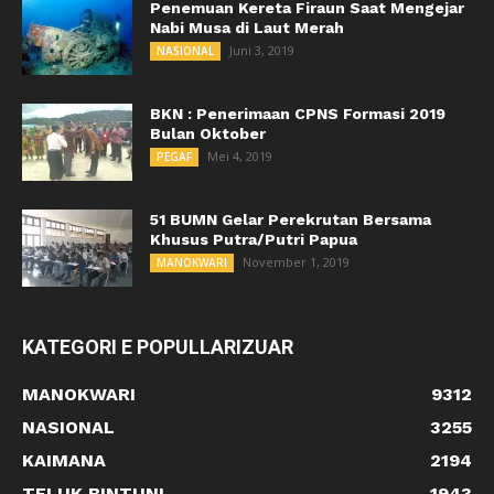
Penemuan Kereta Firaun Saat Mengejar
Nabi Musa di Laut Merah
Juni 3, 2019
NASIONAL
BKN : Penerimaan CPNS Formasi 2019
Bulan Oktober
Mei 4, 2019
PEGAF
51 BUMN Gelar Perekrutan Bersama
Khusus Putra/Putri Papua
November 1, 2019
MANOKWARI
KATEGORI E POPULLARIZUAR
MANOKWARI
9312
NASIONAL
3255
KAIMANA
2194
TELUK BINTUNI
1943