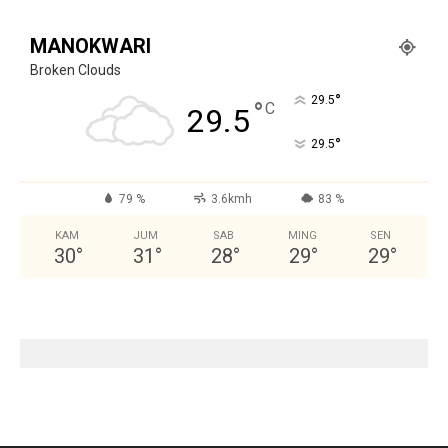
MANOKWARI
Broken Clouds
°
29.5
°
C
29.5
°
29.5
79 %
3.6kmh
83 %
KAM
JUM
SAB
MING
SEN
30
°
31
°
28
°
29
°
29
°