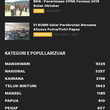
BKN : Penerimaan CPNS Formasi 2019
Bulan Oktober
Mei 4, 2019
PEGAF
51 BUMN Gelar Perekrutan Bersama
Khusus Putra/Putri Papua
November 1, 2019
MANOKWARI
KATEGORI E POPULLARIZUAR
MANOKWARI
9325
NASIONAL
3257
KAIMANA
2198
TELUK BINTUNI
1943
MANSEL
1185
PAPUA
610
PEGAF
407