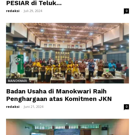
PESIAR di Teluk...
redaksi
-
Juli 29, 2024
0
MANOKWARI
Badan Usaha di Manokwari Raih
Penghargaan atas Komitmen JKN
redaksi
-
Juni 21, 2024
0