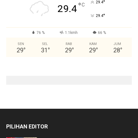
°
29.4
°
C
29.4
°
29.4
76 %
1.1kmh
66 %
SEN
SEL
RAB
KAM
JUM
29
°
31
°
29
°
29
°
28
°
PILIHAN EDITOR