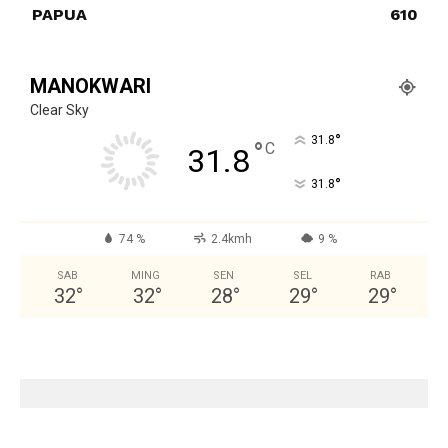
PAPUA
610
MANOKWARI
Clear Sky
°
31.8
°
C
31.8
°
31.8
74 %
2.4kmh
9 %
SAB
MING
SEN
SEL
RAB
32
°
32
°
28
°
29
°
29
°