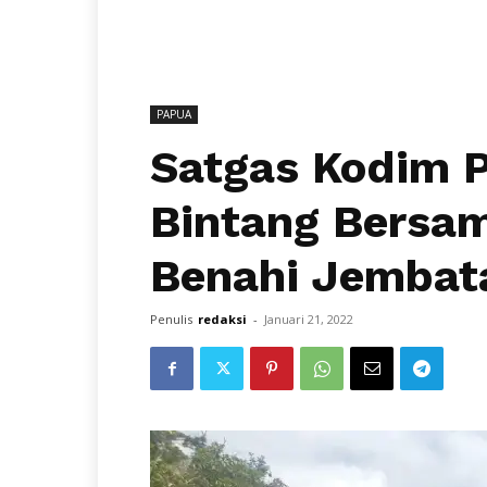
PAPUA
Satgas Kodim 
Bintang Bersa
Benahi Jembata
Penulis
redaksi
-
Januari 21, 2022