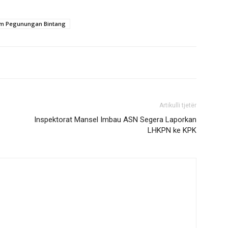
im Pegunungan Bintang
Artikulli tjetër
Inspektorat Mansel Imbau ASN Segera Laporkan
LHKPN ke KPK