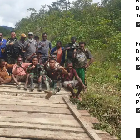
B
B
T
M
F
D
K
M
T
A
P
M