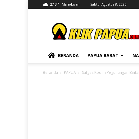
C
27.3
Sabtu, Agustus 8, 2026
Manokwari
KLIKPAPUA
BERANDA
PAPUA BARAT
NA
Beranda
PAPUA
Satgas Kodim Pegunungan Binta