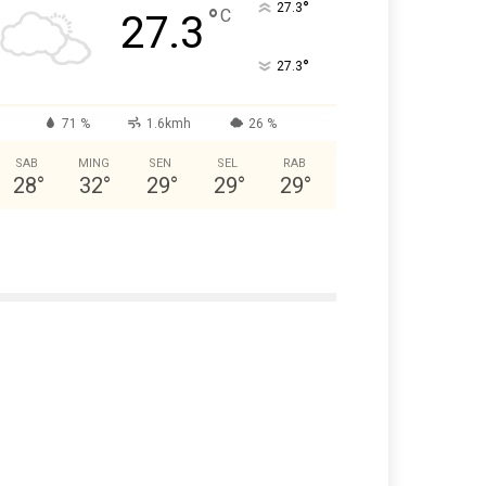
°
27.3
°
C
27.3
°
27.3
71 %
1.6kmh
26 %
SAB
MING
SEN
SEL
RAB
28
°
32
°
29
°
29
°
29
°