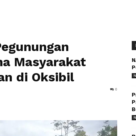
Pegunungan
ma Masyarakat
N
P
n di Oksibil
N
0
P
P
B
N