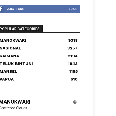
2,365
Fans
SUKA
POPULAR CATEGORIES
MANOKWARI
9318
NASIONAL
3257
KAIMANA
2194
TELUK BINTUNI
1943
MANSEL
1185
PAPUA
610
MANOKWARI
Scattered Clouds