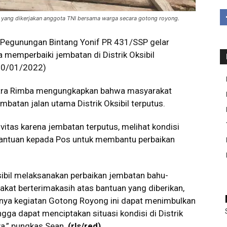
, yang dikerjakan anggota TNI bersama warga secara gotong royong.
Pegunungan Bintang Yonif PR 431/SSP gelar
memperbaiki jembatan di Distrik Oksibil
20/01/2022)
Putra Rimba mengungkapkan bahwa masyarakat
mbatan jalan utama Distrik Oksibil terputus.
vitas karena jembatan terputus, melihat kondisi
 bantuan kepada Pos untuk membantu perbaikan
bil melaksanakan perbaikan jembatan bahu-
t berterimakasih atas bantuan yang diberikan,
nnya kegiatan Gotong Royong ini dapat menimbulkan
gga dapat menciptakan situasi kondisi di Distrik
a,” pungkas Sean.
(rls/red)