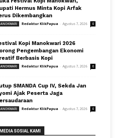
uka Festival Kopi Manokwari,
upati Hermus Minta Kopi Arfak
erus Dikembangkan
Redaktur KlikPapua
-
Agustus 7, 2026
ANOKWARI
0
estival Kopi Manokwari 2026
orong Pengembangan Ekonomi
reatif Berbasis Kopi
Redaktur KlikPapua
-
Agustus 7, 2026
ANOKWARI
0
utup SMANDA Cup IV, Sekda Jan
yomi Ajak Peserta Jaga
ersaudaraan
Redaktur KlikPapua
-
Agustus 7, 2026
ANOKWARI
0
MEDIA SOSIAL KAMI