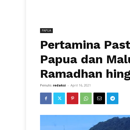
PAPUA
Pertamina Past
Papua dan Mal
Ramadhan hingg
Penulis
redaksi
-
April 16, 2021