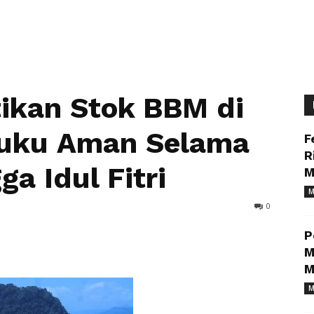
ikan Stok BBM di
uku Aman Selama
F
R
a Idul Fitri
M
M
0
P
M
M
M