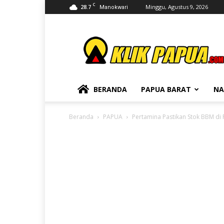
C
28.7
Minggu, Agustus 9, 2026
Manokwari
KLIKPAPUA
BERANDA
PAPUA BARAT
NA
Beranda
PAPUA
Pertamina Pastikan Stok BBM di