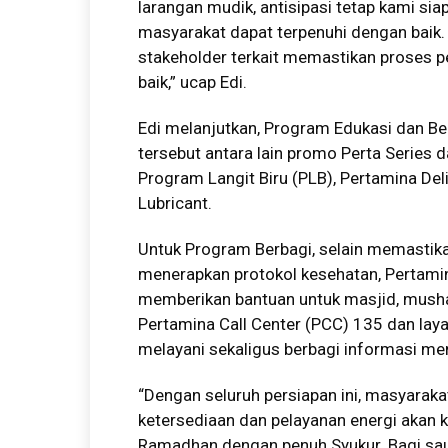
larangan mudik, antisipasi tetap kami si
masyarakat dapat terpenuhi dengan baik.
stakeholder terkait memastikan proses p
baik,” ucap Edi.
Edi melanjutkan, Program Edukasi dan Be
tersebut antara lain promo Perta Series 
Program Langit Biru (PLB), Pertamina Del
Lubricant.
Untuk Program Berbagi, selain memastika
menerapkan protokol kesehatan, Pertami
memberikan bantuan untuk masjid, musha
Pertamina Call Center (PCC) 135 dan laya
melayani sekaligus berbagi informasi me
“Dengan seluruh persiapan ini, masyarakat
ketersediaan dan pelayanan energi akan ka
Ramadhan dengan penuh Syukur. Bagi sau