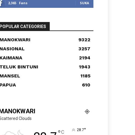
2,365
Fans
SUKA
POPULAR CATEGORIES
MANOKWARI
9322
NASIONAL
3257
KAIMANA
2194
TELUK BINTUNI
1943
MANSEL
1185
PAPUA
610
MANOKWARI
Scattered Clouds
°
28.7
°
C