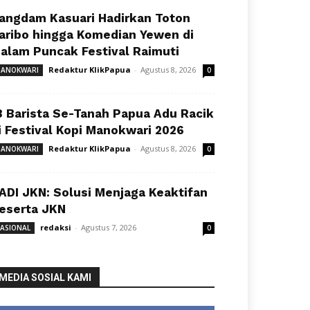
angdam Kasuari Hadirkan Toton
aribo hingga Komedian Yewen di
alam Puncak Festival Raimuti
Redaktur KlikPapua
-
Agustus 8, 2026
ANOKWARI
0
8 Barista Se-Tanah Papua Adu Racik
i Festival Kopi Manokwari 2026
Redaktur KlikPapua
-
Agustus 8, 2026
ANOKWARI
0
ADI JKN: Solusi Menjaga Keaktifan
eserta JKN
redaksi
-
Agustus 7, 2026
ASIONAL
0
MEDIA SOSIAL KAMI