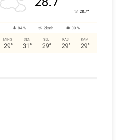
28.7
°
28.7
84 %
2kmh
30 %
MING
SEN
SEL
RAB
KAM
29
°
31
°
29
°
29
°
29
°