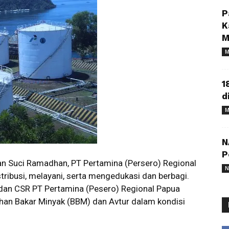
P
K
M
M
1
d
M
N
P
n Suci Ramadhan, PT Pertamina (Persero) Regional
N
ribusi, melayani, serta mengedukasi dan berbagi.
dan CSR PT Pertamina (Pesero) Regional Papua
han Bakar Minyak (BBM) dan Avtur dalam kondisi