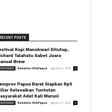
RECENT POSTS
estival Kopi Manokwari Ditutup,
ichard Talahatu Sabet Juara
anual Brew
Redaktur KlikPapua
-
Agustus 9, 2026
ANOKWARI
0
emprov Papua Barat Siapkan Rp5
iliar Selesaikan Tuntutan
asyarakat Adat Kali Maruni
Redaktur KlikPapua
-
Agustus 9, 2026
ANOKWARI
0