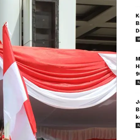
K
B
D
M
M
H
9
K
J
B
k
K