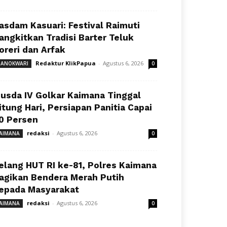
asdam Kasuari: Festival Raimuti
angkitkan Tradisi Barter Teluk
oreri dan Arfak
Redaktur KlikPapua
-
Agustus 6, 2026
ANOKWARI
0
usda IV Golkar Kaimana Tinggal
itung Hari, Persiapan Panitia Capai
0 Persen
redaksi
-
Agustus 6, 2026
AIMANA
0
elang HUT RI ke-81, Polres Kaimana
agikan Bendera Merah Putih
epada Masyarakat
redaksi
-
Agustus 6, 2026
AIMANA
0