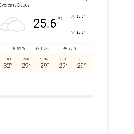
Overcast Clouds
°
25.6
°
C
25.6
°
25.6
89 %
1.3kmh
93 %
JUM
SAB
MING
SEN
SEL
32
°
29
°
29
°
29
°
29
°