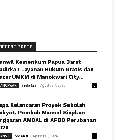
RECENT POSTS
anwil Kemenkum Papua Barat
adirkan Layanan Hukum Gratis dan
azar UMKM di Manokwari City...
redaksi
-
Agustus 7, 2026
ANOKWARI
0
aga Kelancaran Proyek Sekolah
akyat, Pemkab Mansel Siapkan
nggaran AMDAL di APBD Perubahan
026
redaksi
-
Agustus 6, 2026
ANSEL
0