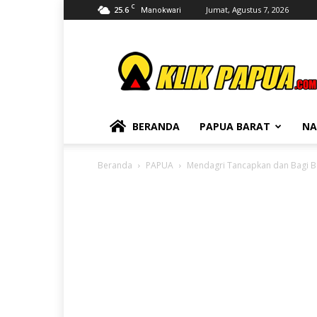
C
25.6
Jumat, Agustus 7, 2026
Manokwari
KLIKPAPUA
BERANDA
PAPUA BARAT
NA
Beranda
PAPUA
Mendagri Tancapkan dan Bagi B