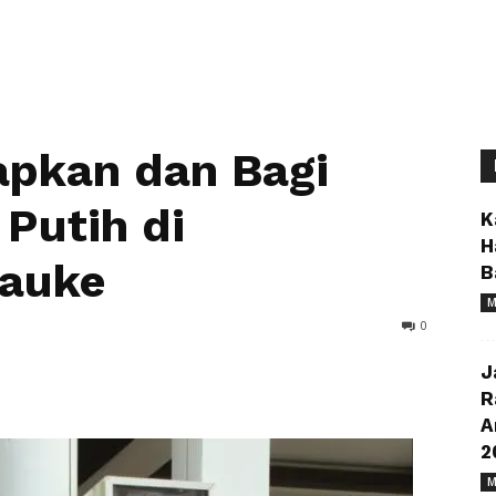
apkan dan Bagi
Putih di
K
H
auke
B
M
0
J
R
A
2
M