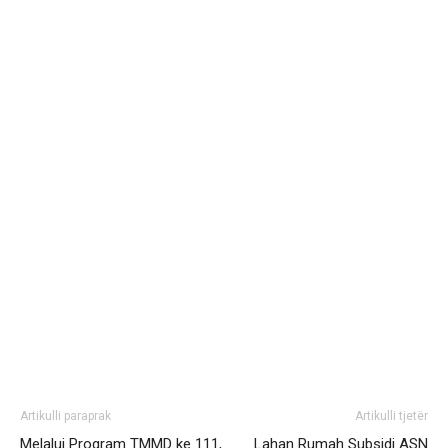
Artikulli paraprak
Artikulli tjetër
Melalui Program TMMD ke 111,
Lahan Rumah Subsidi ASN