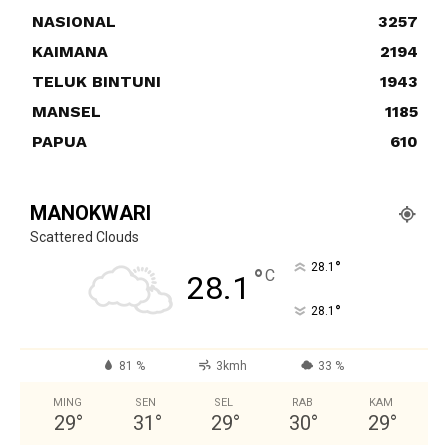
NASIONAL
3257
KAIMANA
2194
TELUK BINTUNI
1943
MANSEL
1185
PAPUA
610
MANOKWARI
Scattered Clouds
°
28.1
°
C
28.1
°
28.1
81 %
3kmh
33 %
MING
SEN
SEL
RAB
KAM
29
°
31
°
29
°
30
°
29
°