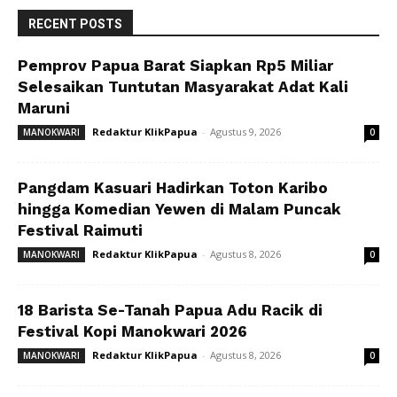
RECENT POSTS
Pemprov Papua Barat Siapkan Rp5 Miliar
Selesaikan Tuntutan Masyarakat Adat Kali
Maruni
Redaktur KlikPapua
-
Agustus 9, 2026
MANOKWARI
0
Pangdam Kasuari Hadirkan Toton Karibo
hingga Komedian Yewen di Malam Puncak
Festival Raimuti
Redaktur KlikPapua
-
Agustus 8, 2026
MANOKWARI
0
18 Barista Se-Tanah Papua Adu Racik di
Festival Kopi Manokwari 2026
Redaktur KlikPapua
-
Agustus 8, 2026
MANOKWARI
0