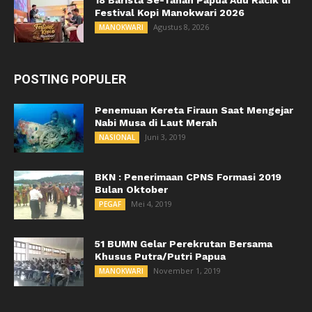
18 Barista Se-Tanah Papua Adu Racik di
Festival Kopi Manokwari 2026
Agustus 8, 2026
MANOKWARI
POSTING POPULER
Penemuan Kereta Firaun Saat Mengejar
Nabi Musa di Laut Merah
Juni 3, 2019
NASIONAL
BKN : Penerimaan CPNS Formasi 2019
Bulan Oktober
Mei 4, 2019
PEGAF
51 BUMN Gelar Perekrutan Bersama
Khusus Putra/Putri Papua
November 1, 2019
MANOKWARI