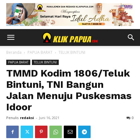
Beranda
PAPUA BARAT
TELUK BINTUNI
PAPUA BARAT
TELUK BINTUNI
TMMD Kodim 1806/Teluk
Bintuni, TNI Bangun
Jalan Menuju Puskesmas
Idoor
Penulis
redaksi
-
Juni 16, 2021
0