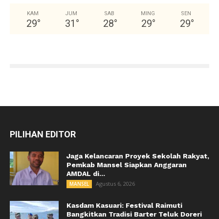
KAM
JUM
SAB
MING
SEN
29
°
31
°
28
°
29
°
29
°
PILIHAN EDITOR
Jaga Kelancaran Proyek Sekolah Rakyat,
Pemkab Mansel Siapkan Anggaran
AMDAL di...
Agustus 6, 2026
MANSEL
Kasdam Kasuari: Festival Raimuti
Bangkitkan Tradisi Barter Teluk Doreri