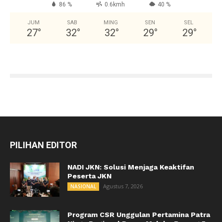
86 %
0.6kmh
40 %
JUM
SAB
MING
SEN
SEL
27
°
32
°
32
°
29
°
29
°
PILIHAN EDITOR
NADI JKN: Solusi Menjaga Keaktifan
Peserta JKN
Agustus 7, 2026
NASIONAL
Program CSR Unggulan Pertamina Patra