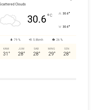
Scattered Clouds
°
30.6
°
C
30.6
°
30.6
79 %
5.8kmh
26 %
KAM
JUM
SAB
MING
SEN
31
°
28
°
28
°
29
°
28
°