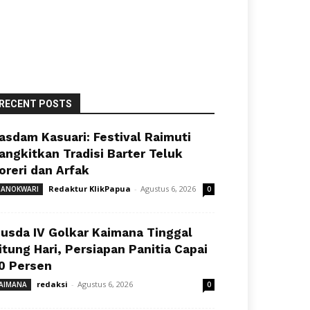
RECENT POSTS
asdam Kasuari: Festival Raimuti
angkitkan Tradisi Barter Teluk
oreri dan Arfak
Redaktur KlikPapua
-
Agustus 6, 2026
ANOKWARI
0
usda IV Golkar Kaimana Tinggal
itung Hari, Persiapan Panitia Capai
0 Persen
redaksi
-
Agustus 6, 2026
AIMANA
0