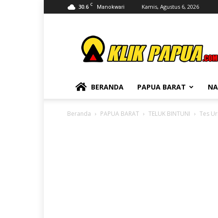
C
30.6
Kamis, Agustus 6, 2026
Manokwari
KLIKPAPUA
BERANDA
PAPUA BARAT
NA
Beranda
PAPUA BARAT
TELUK BINTUNI
Tes Ur