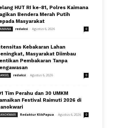
elang HUT RI ke-81, Polres Kaimana
agikan Bendera Merah Putih
epada Masyarakat
redaksi
-
Agustus 6, 2026
AIMANA
0
ntensitas Kebakaran Lahan
eningkat, Masyarakat Diimbau
entikan Pembakaran Tanpa
engawasan
redaksi
-
Agustus 6, 2026
ANSEL
0
91 Tim Perahu dan 30 UMKM
amaikan Festival Raimuti 2026 di
anokwari
Redaktur KlikPapua
-
Agustus 6, 2026
ANOKWARI
0