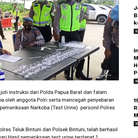
J
B
k
K
I
M
H
P
M
uti instruksi dari Polda Papua Barat dan falam
a oleh anggota Polri serta mencegah penyebaran
1
 pemeriksaan Narkoba (Test Urine) personil Polres
R
M
M
res Teluk Bintuni dan Polsek Bintuni, telah berhasil
ri Hasil pemeriksaan test urine terdapat 1