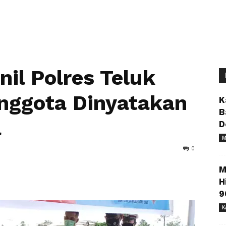
nil Polres Teluk
Anggota Dinyatakan
K
B
a
D
M
0
M
H
9
K