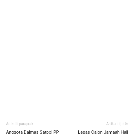
Artikulli paraprak
Artikulli tjetër
Anggota Dalmas Satpol PP
Lepas Calon Jamaah Haji