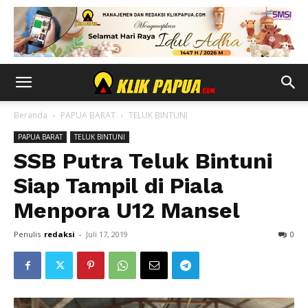
Beranda
PAPUA BARAT
TELUK BINTUNI
PAPUA BARAT
TELUK BINTUNI
SSB Putra Teluk Bintuni
Siap Tampil di Piala
Menpora U12 Mansel
Penulis
redaksi
-
Juli 17, 2019
0