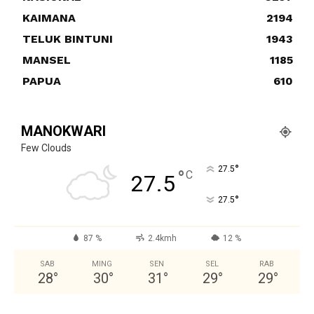
KAIMANA
2194
TELUK BINTUNI
1943
MANSEL
1185
PAPUA
610
MANOKWARI
Few Clouds
°
27.5
°
C
27.5
°
27.5
87 %
2.4kmh
12 %
SAB
MING
SEN
SEL
RAB
28
°
30
°
31
°
29
°
29
°