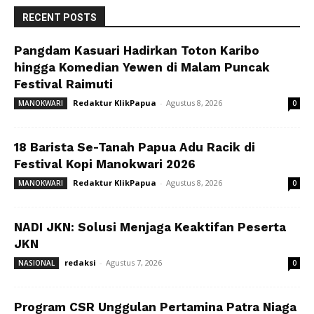
RECENT POSTS
Pangdam Kasuari Hadirkan Toton Karibo
hingga Komedian Yewen di Malam Puncak
Festival Raimuti
Redaktur KlikPapua
-
Agustus 8, 2026
MANOKWARI
0
18 Barista Se-Tanah Papua Adu Racik di
Festival Kopi Manokwari 2026
Redaktur KlikPapua
-
Agustus 8, 2026
MANOKWARI
0
NADI JKN: Solusi Menjaga Keaktifan Peserta
JKN
redaksi
-
Agustus 7, 2026
NASIONAL
0
Program CSR Unggulan Pertamina Patra Niaga