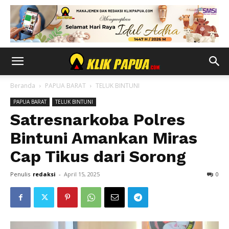
Beranda
PAPUA BARAT
TELUK BINTUNI
PAPUA BARAT
TELUK BINTUNI
Satresnarkoba Polres
Bintuni Amankan Miras
Cap Tikus dari Sorong
Penulis
redaksi
-
April 15, 2025
0