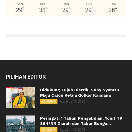
SEN
SEL
RAB
KAM
JUM
29
°
31
°
29
°
29
°
28
°
PILIHAN EDITOR
Didukung Tujuh Distrik, Suny Syamsu
Maju Calon Ketua Golkar Kaimana
Agustus 10, 2026
KAIMANA
Peringati 1 Tahun Pengabdian, Yonif TP
864/NN Ziarah dan Tabur Bunga...
Agustus 10, 2026
KAIMANA