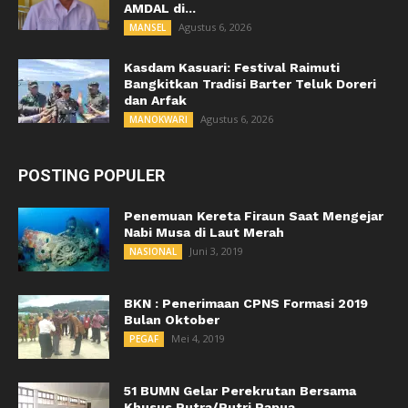
AMDAL di...
Agustus 6, 2026
MANSEL
Kasdam Kasuari: Festival Raimuti
Bangkitkan Tradisi Barter Teluk Doreri
dan Arfak
Agustus 6, 2026
MANOKWARI
POSTING POPULER
Penemuan Kereta Firaun Saat Mengejar
Nabi Musa di Laut Merah
Juni 3, 2019
NASIONAL
BKN : Penerimaan CPNS Formasi 2019
Bulan Oktober
Mei 4, 2019
PEGAF
51 BUMN Gelar Perekrutan Bersama
Khusus Putra/Putri Papua