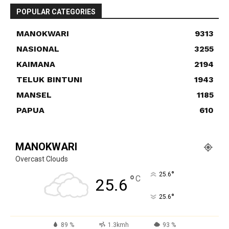
POPULAR CATEGORIES
MANOKWARI
9313
NASIONAL
3255
KAIMANA
2194
TELUK BINTUNI
1943
MANSEL
1185
PAPUA
610
MANOKWARI
Overcast Clouds
°
25.6
°
C
25.6
°
25.6
89 %
1.3kmh
93 %