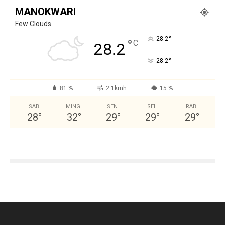
MANOKWARI
Few Clouds
°
28.2
°
C
28.2
°
28.2
81 %
2.1kmh
15 %
SAB
MING
SEN
SEL
RAB
28
°
32
°
29
°
29
°
29
°