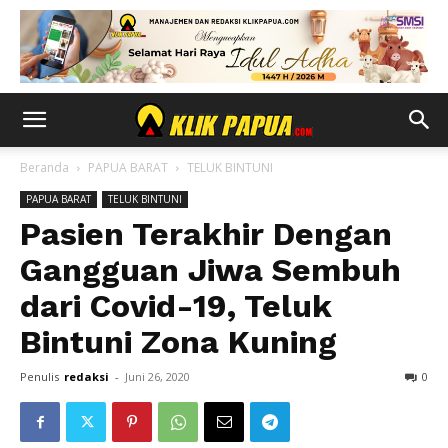
Beranda
PAPUA BARAT
TELUK BINTUNI
PAPUA BARAT
TELUK BINTUNI
Pasien Terakhir Dengan
Gangguan Jiwa Sembuh
dari Covid-19, Teluk
Bintuni Zona Kuning
Penulis
redaksi
-
Juni 26, 2020
0