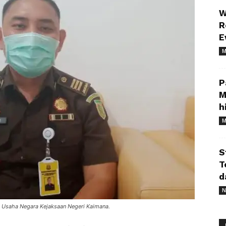
W
R
E
M
P
M
h
M
S
T
d
N
a Usaha Negara Kejaksaan Negeri Kaimana.