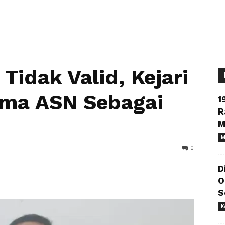
Tidak Valid, Kejari
ma ASN Sebagai
1
R
M
M
0
D
O
S
K