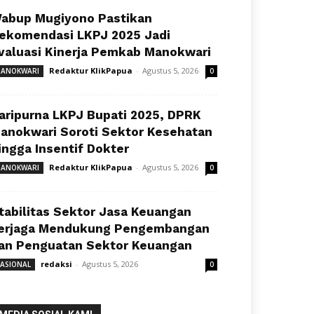
abup Mugiyono Pastikan
ekomendasi LKPJ 2025 Jadi
valuasi Kinerja Pemkab Manokwari
Redaktur KlikPapua
-
Agustus 5, 2026
ANOKWARI
0
aripurna LKPJ Bupati 2025, DPRK
anokwari Soroti Sektor Kesehatan
ingga Insentif Dokter
Redaktur KlikPapua
-
Agustus 5, 2026
ANOKWARI
0
tabilitas Sektor Jasa Keuangan
erjaga Mendukung Pengembangan
an Penguatan Sektor Keuangan
redaksi
-
Agustus 5, 2026
ASIONAL
0