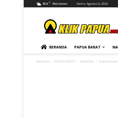
C
30.6
Kamis, Agustus 6, 2026
Manokwari
KLIKPAPUA
BERANDA
PAPUA BARAT
NA
Beranda
PAPUA BARAT
KAIMANA
Data Kemens