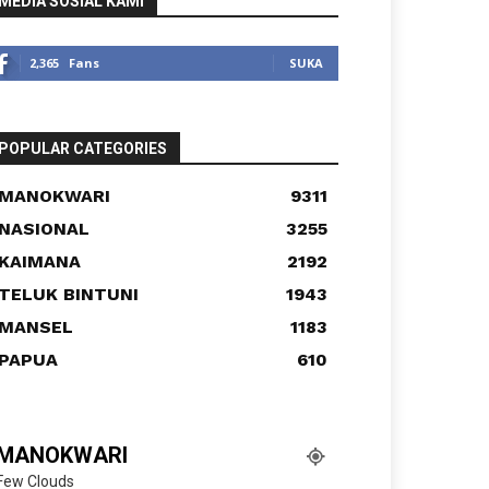
MEDIA SOSIAL KAMI
2,365
Fans
SUKA
POPULAR CATEGORIES
MANOKWARI
9311
NASIONAL
3255
KAIMANA
2192
TELUK BINTUNI
1943
MANSEL
1183
PAPUA
610
MANOKWARI
Few Clouds