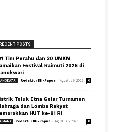
RECENT POSTS
91 Tim Perahu dan 30 UMKM
amaikan Festival Raimuti 2026 di
anokwari
Redaktur KlikPapua
-
Agustus 6, 2026
ANOKWARI
0
istrik Teluk Etna Gelar Turnamen
lahraga dan Lomba Rakyat
emarakkan HUT ke-81 RI
Redaktur KlikPapua
-
Agustus 5, 2026
AIMANA
0