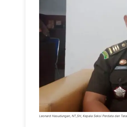
Leonard Hasudungan, NT,SH, Kepala Seksi Perdata dan Tat