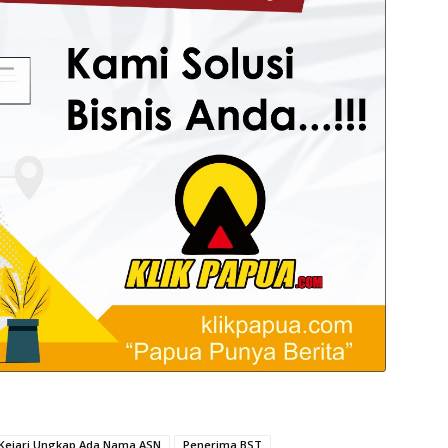
Kejari Ungkap Ada Nama ASN
Penerima BST