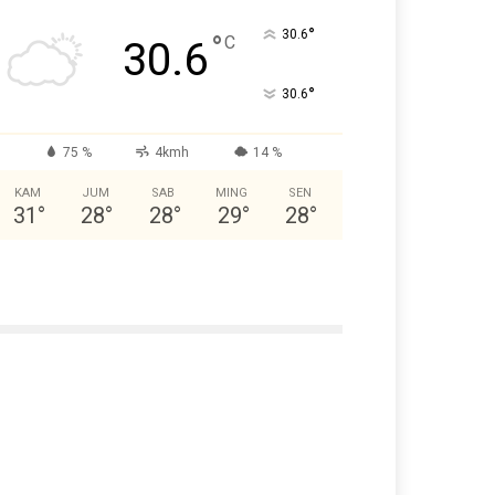
°
30.6
°
C
30.6
°
30.6
75 %
4kmh
14 %
KAM
JUM
SAB
MING
SEN
31
°
28
°
28
°
29
°
28
°