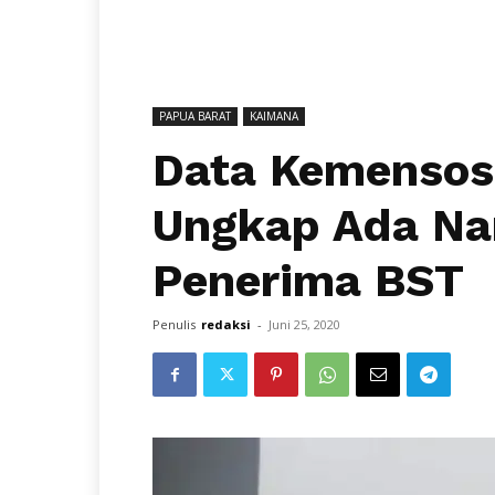
PAPUA BARAT
KAIMANA
Data Kemensos 
Ungkap Ada Na
Penerima BST
Penulis
redaksi
-
Juni 25, 2020