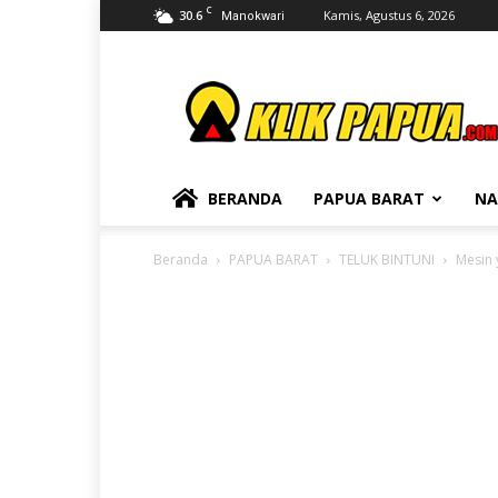
C
30.6
Kamis, Agustus 6, 2026
Manokwari
KLIKPAPUA
BERANDA
PAPUA BARAT
NA
Beranda
PAPUA BARAT
TELUK BINTUNI
Mesin 