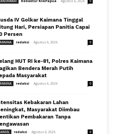
Redaktur KlikPapua
-
Agustus 6, 2026
ANOKWARI
0
usda IV Golkar Kaimana Tinggal
itung Hari, Persiapan Panitia Capai
0 Persen
redaksi
-
Agustus 6, 2026
AIMANA
0
elang HUT RI ke-81, Polres Kaimana
agikan Bendera Merah Putih
epada Masyarakat
redaksi
-
Agustus 6, 2026
AIMANA
0
ntensitas Kebakaran Lahan
eningkat, Masyarakat Diimbau
entikan Pembakaran Tanpa
engawasan
redaksi
-
Agustus 6, 2026
ANSEL
0