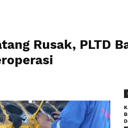
tang Rusak, PLTD Ba
roperasi
K
B
D