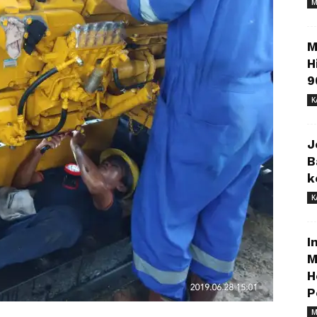
M
M
H
9
K
J
B
k
K
I
M
H
P
M