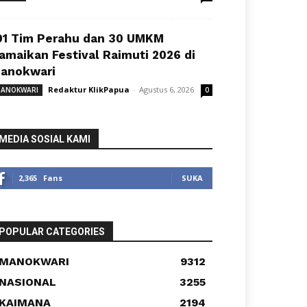
91 Tim Perahu dan 30 UMKM
amaikan Festival Raimuti 2026 di
anokwari
Redaktur KlikPapua
-
Agustus 6, 2026
ANOKWARI
0
MEDIA SOSIAL KAMI
2,365
Fans
SUKA
POPULAR CATEGORIES
MANOKWARI
9312
NASIONAL
3255
KAIMANA
2194