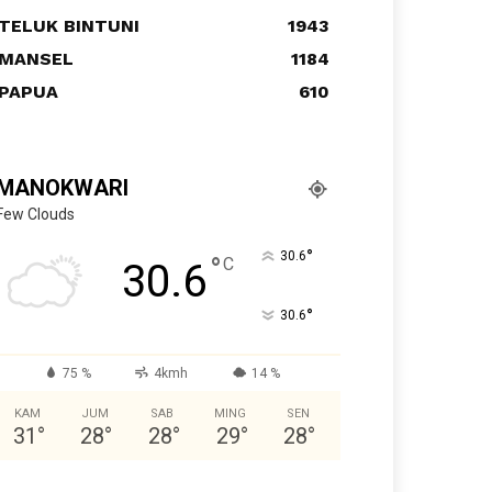
TELUK BINTUNI
1943
MANSEL
1184
PAPUA
610
MANOKWARI
Few Clouds
°
30.6
°
C
30.6
°
30.6
75 %
4kmh
14 %
KAM
JUM
SAB
MING
SEN
31
°
28
°
28
°
29
°
28
°