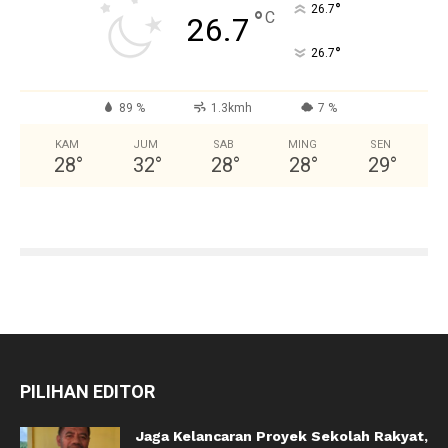
°
26.7
°
C
26.7
°
26.7
89 %
1.3kmh
7 %
KAM
JUM
SAB
MING
SEN
28
°
32
°
28
°
28
°
29
°
PILIHAN EDITOR
Jaga Kelancaran Proyek Sekolah Rakyat,