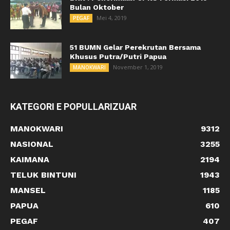
Bulan Oktober
Mei 4, 2019
PEGAF
51 BUMN Gelar Perekrutan Bersama
Khusus Putra/Putri Papua
November 1, 2019
MANOKWARI
KATEGORI E POPULLARIZUAR
MANOKWARI
9312
NASIONAL
3255
KAIMANA
2194
TELUK BINTUNI
1943
MANSEL
1185
PAPUA
610
PEGAF
407