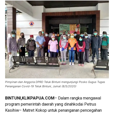
Pimpinan dan Anggota DPRD Teluk Bintuni mengunjungi Posko Gugus Tugas
Penanganan Covid-19 Teluk Bintuni, Jumat (8/5/2020)
BINTUNI,
KLIKPAPUA.COM
– Dalam rangka mengawal
program pemerintah daerah yang dinahkodai Petrus
Kasihiw– Matret Kokop untuk penanganan pencegahan