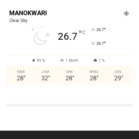
MANOKWARI
Clear Sky
°
26.7
°
C
26.7
°
26.7
89 %
1.3kmh
7 %
KAM
JUM
SAB
MING
SEN
28
°
32
°
28
°
28
°
29
°