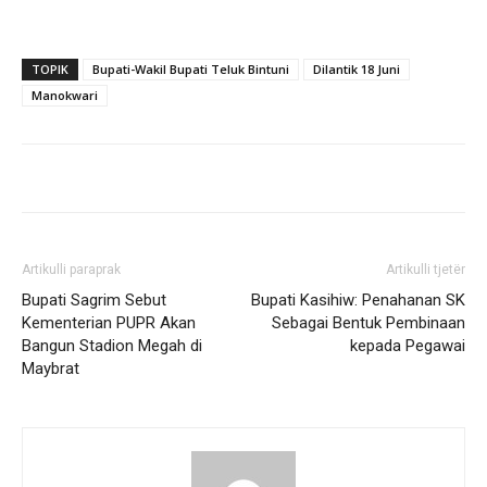
TOPIK
Bupati-Wakil Bupati Teluk Bintuni
Dilantik 18 Juni
Manokwari
Artikulli paraprak
Artikulli tjetër
Bupati Sagrim Sebut
Bupati Kasihiw: Penahanan SK
Kementerian PUPR Akan
Sebagai Bentuk Pembinaan
Bangun Stadion Megah di
kepada Pegawai
Maybrat