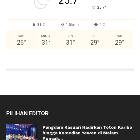
25.7
°
25.7
81 %
1.5kmh
2 %
SAB
MING
SEN
SEL
RAB
26
°
31
°
31
°
29
°
29
°
PILIHAN EDITOR
Pangdam Kasuari Hadirkan Toton Karibo
hingga Komedian Yewen di Malam
Puncak...