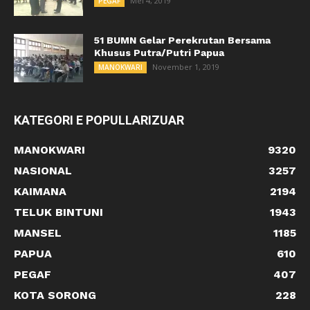
Mei 4, 2019
PEGAF
51 BUMN Gelar Perekrutan Bersama
Khusus Putra/Putri Papua
November 1, 2019
MANOKWARI
KATEGORI E POPULLARIZUAR
MANOKWARI
9320
NASIONAL
3257
KAIMANA
2194
TELUK BINTUNI
1943
MANSEL
1185
PAPUA
610
PEGAF
407
KOTA SORONG
228