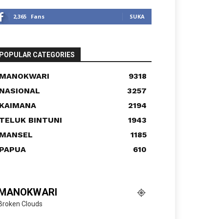
2,365
Fans
SUKA
POPULAR CATEGORIES
MANOKWARI
9318
NASIONAL
3257
KAIMANA
2194
TELUK BINTUNI
1943
MANSEL
1185
PAPUA
610
MANOKWARI
Broken Clouds