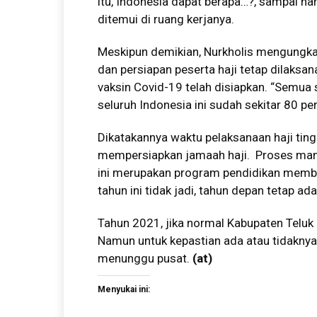
itu, Indonesia dapat berapa…?, sampai har
ditemui di ruang kerjanya.
Meskipun demikian, Nurkholis mengungk
dan persiapan peserta haji tetap dilaksan
vaksin Covid-19 telah disiapkan. “Semua s
seluruh Indonesia ini sudah sekitar 80 per
Dikatakannya waktu pelaksanaan haji tingg
mempersiapkan jamaah haji. Proses manasi
ini merupakan program pendidikan member
tahun ini tidak jadi, tahun depan tetap ad
Tahun 2021, jika normal Kabupaten Teluk 
Namun untuk kepastian ada atau tidaknya
menunggu pusat.
(
at
)
Menyukai ini: