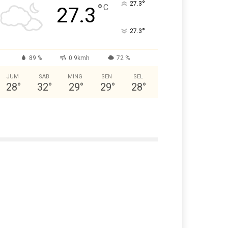
°
27.3
°
C
27.3
°
27.3
89 %
0.9kmh
72 %
JUM
SAB
MING
SEN
SEL
28
°
32
°
29
°
29
°
28
°