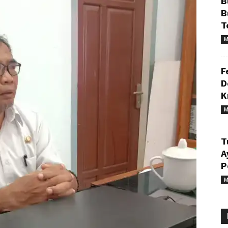
B
B
T
M
F
D
K
M
T
A
P
M