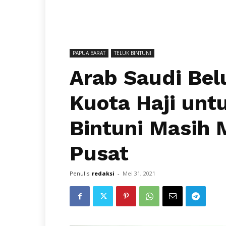
PAPUA BARAT
TELUK BINTUNI
Arab Saudi B
Kuota Haji unt
Bintuni Masih
Pusat
Penulis
redaksi
-
Mei 31, 2021