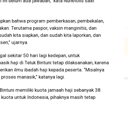
i ini belum ada jawaban,” kata Nurkholis saat
apkan bahwa program pemberkasan, pembekalan,
akan. Terutama paspor, vaksin manginitis, dan
udah kita siapkan, dan sudah kita laporkan, dan
sen,” ujarnya.
al sekitar 50 hari lagi kedepan, untuk
k haji di Teluk Bintuni tetap dilaksanakan, karena
ikan ilmu ibadah haji kepada peserta. “Misalnya
a proses manasik,” katanya lagi.
Bintuni memiliki kuota jamaah haji sebanyak 38.
 kuota untuk Indonesia, pihaknya masih tetap