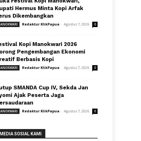
uka Festival Kopi Manokwari,
upati Hermus Minta Kopi Arfak
erus Dikembangkan
Redaktur KlikPapua
-
Agustus 7, 2026
ANOKWARI
0
estival Kopi Manokwari 2026
orong Pengembangan Ekonomi
reatif Berbasis Kopi
Redaktur KlikPapua
-
Agustus 7, 2026
ANOKWARI
0
utup SMANDA Cup IV, Sekda Jan
yomi Ajak Peserta Jaga
ersaudaraan
Redaktur KlikPapua
-
Agustus 7, 2026
ANOKWARI
0
MEDIA SOSIAL KAMI