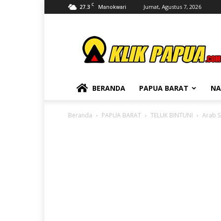
C
27.3
Jumat, Agustus 7, 2026
Manokwari
KLIKPAPUA
BERANDA
PAPUA BARAT
NA
Beranda
PAPUA BARAT
TELUK BINTUNI
Arab S