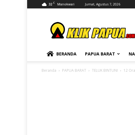
C
32
Jumat, Agustus 7, 2026
Manokwari
KLIKPAPUA
BERANDA
PAPUA BARAT
NA
Beranda
PAPUA BARAT
TELUK BINTUNI
12 Or