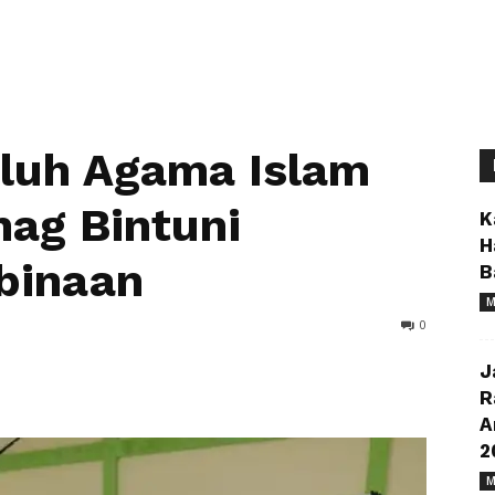
uluh Agama Islam
ag Bintuni
K
H
binaan
B
M
0
J
R
A
2
M