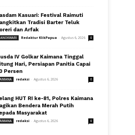
asdam Kasuari: Festival Raimuti
angkitkan Tradisi Barter Teluk
oreri dan Arfak
Redaktur KlikPapua
-
Agustus 6, 2026
ANOKWARI
0
usda IV Golkar Kaimana Tinggal
itung Hari, Persiapan Panitia Capai
0 Persen
redaksi
-
Agustus 6, 2026
AIMANA
0
elang HUT RI ke-81, Polres Kaimana
agikan Bendera Merah Putih
epada Masyarakat
redaksi
-
Agustus 6, 2026
AIMANA
0