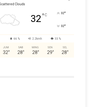
Scattered Clouds
°
32
°
C
32
°
32
66 %
2.2kmh
33 %
JUM
SAB
MING
SEN
SEL
32
°
28
°
28
°
29
°
28
°