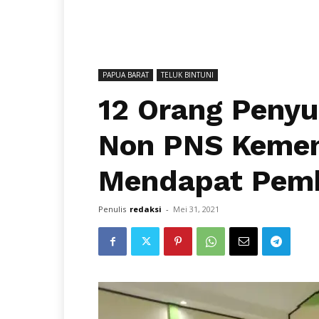
PAPUA BARAT
TELUK BINTUNI
12 Orang Peny
Non PNS Kemen
Mendapat Pem
Penulis
redaksi
-
Mei 31, 2021