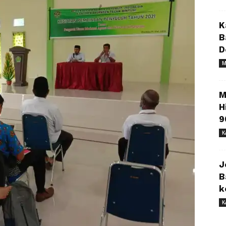
K
B
D
M
M
H
9
K
J
B
k
K