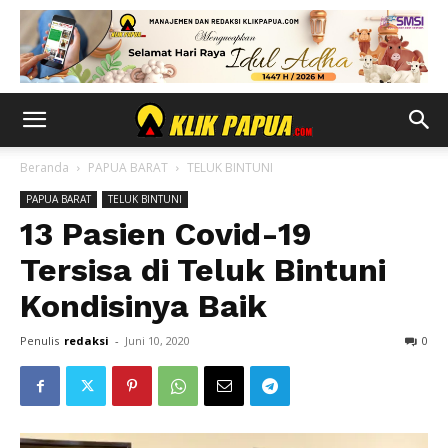
Beranda
PAPUA BARAT
TELUK BINTUNI
PAPUA BARAT
TELUK BINTUNI
13 Pasien Covid-19
Tersisa di Teluk Bintuni
Kondisinya Baik
Penulis
redaksi
-
Juni 10, 2020
0