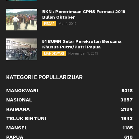
BKN : Penerimaan CPNS Formasi 2019
Bulan Oktober
Mei 4, 2019
PEGAF
51 BUMN Gelar Perekrutan Bersama
Khusus Putra/Putri Papua
November 1, 2019
MANOKWARI
KATEGORI E POPULLARIZUAR
MANOKWARI
9318
NASIONAL
3257
KAIMANA
2194
TELUK BINTUNI
1943
MANSEL
1185
PAPUA
610