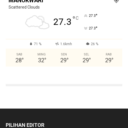
MANOKWARI
Scattered Clouds
°
27.3
°
C
27.3
°
27.3
71 %
1.6kmh
26 %
SAB
MING
SEN
SEL
RAB
28
°
32
°
29
°
29
°
29
°
PILIHAN EDITOR