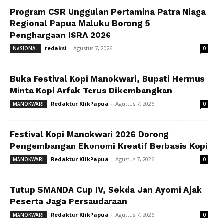
Program CSR Unggulan Pertamina Patra Niaga
Regional Papua Maluku Borong 5
Penghargaan ISRA 2026
redaksi
-
Agustus 7, 2026
NASIONAL
0
Buka Festival Kopi Manokwari, Bupati Hermus
Minta Kopi Arfak Terus Dikembangkan
Redaktur KlikPapua
-
Agustus 7, 2026
MANOKWARI
0
Festival Kopi Manokwari 2026 Dorong
Pengembangan Ekonomi Kreatif Berbasis Kopi
Redaktur KlikPapua
-
Agustus 7, 2026
MANOKWARI
0
Tutup SMANDA Cup IV, Sekda Jan Ayomi Ajak
Peserta Jaga Persaudaraan
Redaktur KlikPapua
-
Agustus 7, 2026
MANOKWARI
0