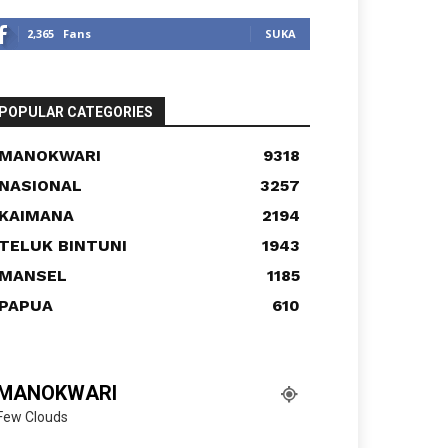
2,365
Fans
SUKA
POPULAR CATEGORIES
MANOKWARI
9318
NASIONAL
3257
KAIMANA
2194
TELUK BINTUNI
1943
MANSEL
1185
PAPUA
610
MANOKWARI
Few Clouds