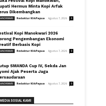
uka Festival Kopi Manokwari,
upati Hermus Minta Kopi Arfak
erus Dikembangkan
Redaktur KlikPapua
-
Agustus 7, 2026
ANOKWARI
0
estival Kopi Manokwari 2026
orong Pengembangan Ekonomi
reatif Berbasis Kopi
Redaktur KlikPapua
-
Agustus 7, 2026
ANOKWARI
0
utup SMANDA Cup IV, Sekda Jan
yomi Ajak Peserta Jaga
ersaudaraan
Redaktur KlikPapua
-
Agustus 7, 2026
ANOKWARI
0
MEDIA SOSIAL KAMI