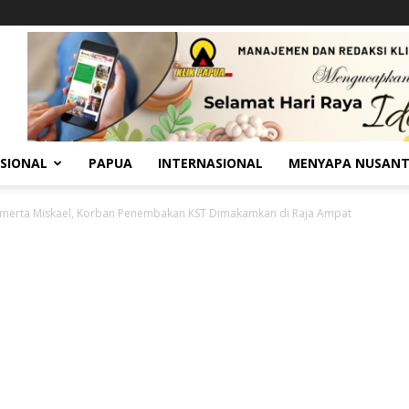
SIONAL
PAPUA
INTERNASIONAL
MENYAPA NUSAN
umerta Miskael, Korban Penembakan KST Dimakamkan di Raja Ampat