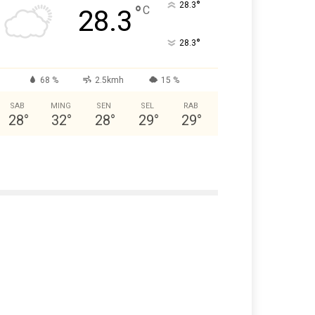
°
28.3
°
C
28.3
°
28.3
68 %
2.5kmh
15 %
SAB
MING
SEN
SEL
RAB
28
°
32
°
28
°
29
°
29
°