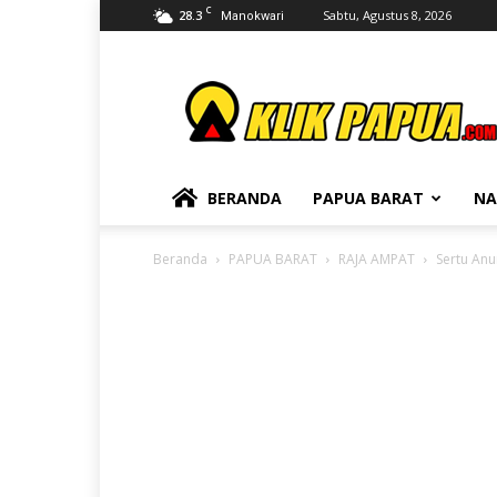
C
28.3
Sabtu, Agustus 8, 2026
Manokwari
KLIKPAPUA
BERANDA
PAPUA BARAT
NA
Beranda
PAPUA BARAT
RAJA AMPAT
Sertu An