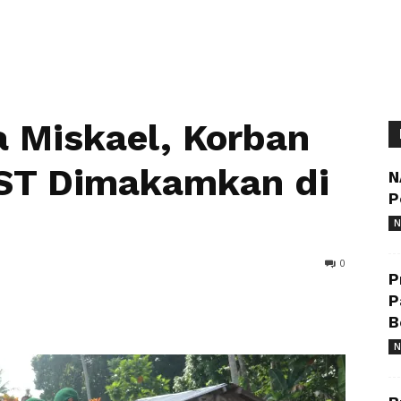
 Miskael, Korban
ST Dimakamkan di
N
P
N
0
P
P
B
N