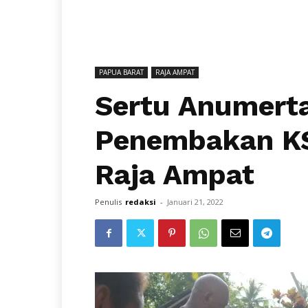
PAPUA BARAT
RAJA AMPAT
Sertu Anumerta
Penembakan K
Raja Ampat
Penulis
redaksi
-
Januari 21, 2022