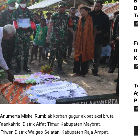
B
B
T
M
F
D
K
M
T
A
P
M
Anumerta Miskel Rumbiak korban gugur akibat aksi brutal
ankahrio, Distrik Aifat Timur, Kabupaten Maybrat,
Friwen Distrik Waigeo Selatan, Kabupaten Raja Ampat,