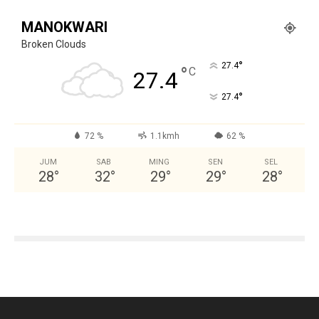
MANOKWARI
Broken Clouds
°
27.4
°
C
27.4
°
27.4
72 %
1.1kmh
62 %
JUM
SAB
MING
SEN
SEL
28
°
32
°
29
°
29
°
28
°