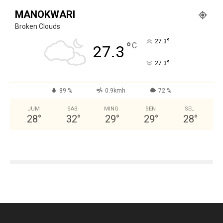
MANOKWARI
Broken Clouds
°
27.3
°
C
27.3
°
27.3
89 %
0.9kmh
72 %
JUM
SAB
MING
SEN
SEL
28
°
32
°
29
°
29
°
28
°