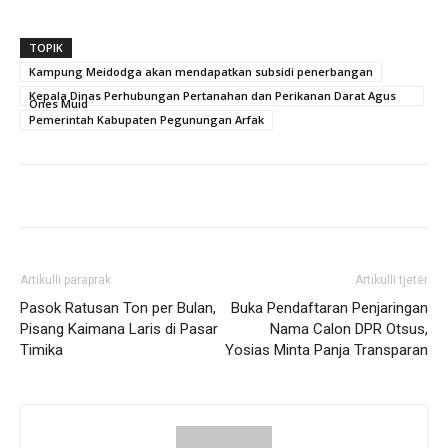
TOPIK
Kampung Meidodga akan mendapatkan subsidi penerbangan
Kepala Dinas Perhubungan Pertanahan dan Perikanan Darat Agus
Ones Muid
Pemerintah Kabupaten Pegunungan Arfak
Artikulli paraprak
Artikulli tjetër
Pasok Ratusan Ton per Bulan,
Buka Pendaftaran Penjaringan
Pisang Kaimana Laris di Pasar
Nama Calon DPR Otsus,
Timika
Yosias Minta Panja Transparan