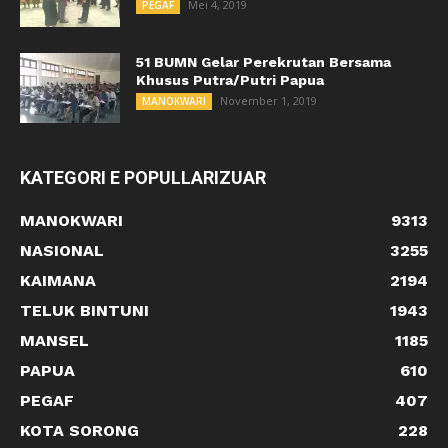
Mei 4, 2019
PEGAF
51 BUMN Gelar Perekrutan Bersama
Khusus Putra/Putri Papua
November 1, 2019
MANOKWARI
KATEGORI E POPULLARIZUAR
MANOKWARI
9313
NASIONAL
3255
KAIMANA
2194
TELUK BINTUNI
1943
MANSEL
1185
PAPUA
610
PEGAF
407
KOTA SORONG
228