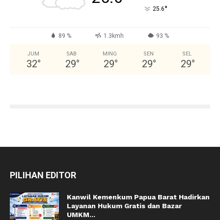
°
25.6
89 %
1.3kmh
93 %
JUM
SAB
MING
SEN
SEL
32
°
29
°
29
°
29
°
29
°
PILIHAN EDITOR
Kanwil Kemenkum Papua Barat Hadirkan
Layanan Hukum Gratis dan Bazar
UMKM...