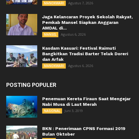
Agustus 7, 2026
MANOKWARI
Jaga Kelancaran Proyek Sekolah Rakyat,
Pemkab Mansel Siapkan Anggaran
AMDAL di...
Agustus 6, 2026
MANSEL
Kasdam Kasuari: Festival Raimuti
Bangkitkan Tradisi Barter Teluk Doreri
dan Arfak
Agustus 6, 2026
MANOKWARI
POSTING POPULER
Penemuan Kereta Firaun Saat Mengejar
Nabi Musa di Laut Merah
Juni 3, 2019
NASIONAL
BKN : Penerimaan CPNS Formasi 2019
Bulan Oktober