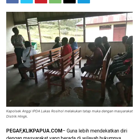
Kapolsek Anggi IPDA Lukas Rosihol melakukan tatap muka dengan masyarakat
Distrik Hingk.
PEGAF,KLIKPAPUA.COM
– Guna lebih mendekatkan diri
dengan masyarakat yang berada di wilayah hukumnya,