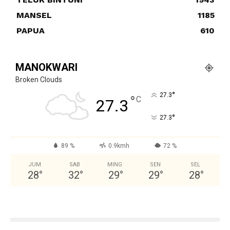
MANSEL
1185
PAPUA
610
MANOKWARI
Broken Clouds
°
27.3
°
C
27.3
°
27.3
89 %
0.9kmh
72 %
JUM
SAB
MING
SEN
SEL
28
°
32
°
29
°
29
°
28
°