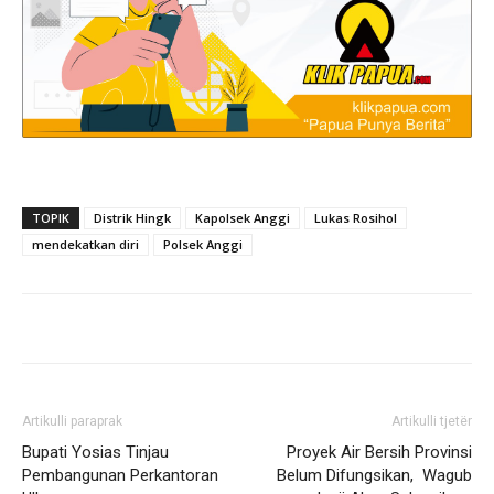
TOPIK
Distrik Hingk
Kapolsek Anggi
Lukas Rosihol
mendekatkan diri
Polsek Anggi
Artikulli paraprak
Artikulli tjetër
Bupati Yosias Tinjau
Proyek Air Bersih Provinsi
Pembangunan Perkantoran
Belum Difungsikan, Wagub