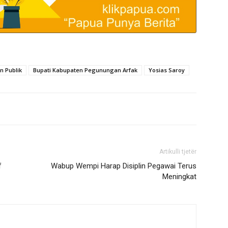
n Publik
Bupati Kabupaten Pegunungan Arfak
Yosias Saroy
Artikulli tjetër
f
Wabup Wempi Harap Disiplin Pegawai Terus
Meningkat