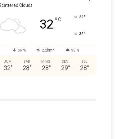
Scattered Clouds
°
32
°
C
32
°
32
66 %
2.2kmh
33 %
JUM
SAB
MING
SEN
SEL
32
°
28
°
28
°
29
°
28
°