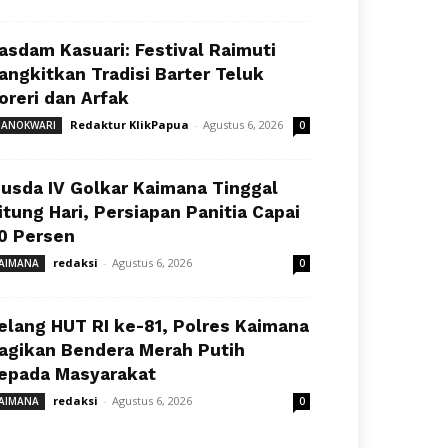
asdam Kasuari: Festival Raimuti
angkitkan Tradisi Barter Teluk
oreri dan Arfak
Redaktur KlikPapua
-
Agustus 6, 2026
ANOKWARI
0
usda IV Golkar Kaimana Tinggal
itung Hari, Persiapan Panitia Capai
0 Persen
redaksi
-
Agustus 6, 2026
AIMANA
0
elang HUT RI ke-81, Polres Kaimana
agikan Bendera Merah Putih
epada Masyarakat
redaksi
-
Agustus 6, 2026
AIMANA
0