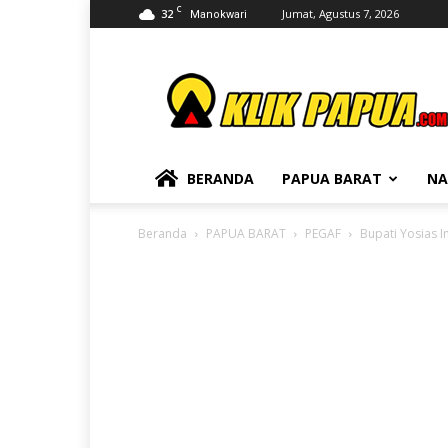
C
32
Jumat, Agustus 7, 2026
Manokwari
KLIKPAPUA
BERANDA
PAPUA BARAT
NA
Beranda
PAPUA BARAT
PEGAF
Bupati Yosias 