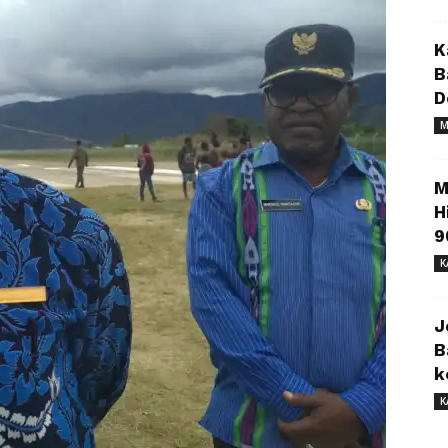
K
B
D
M
M
H
9
K
J
B
k
K