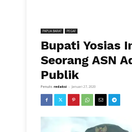
PAPUA BARAT
PEGAF
Bupati Yosias 
Seorang ASN A
Publik
Penulis
redaksi
-
Januari 27, 2020