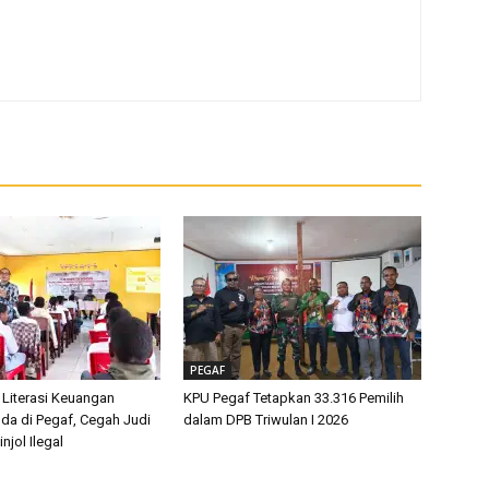
PEGAF
 Literasi Keuangan
KPU Pegaf Tetapkan 33.316 Pemilih
da di Pegaf, Cegah Judi
dalam DPB Triwulan I 2026
njol Ilegal