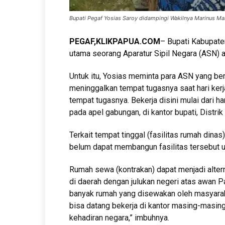
Bupati Pegaf Yosias Saroy didampingi Wakilnya Marinus M
PEGAF,KLIKPAPUA.COM
– Bupati Kabupate
utama seorang Aparatur Sipil Negara (ASN) 
Untuk itu, Yosias meminta para ASN yang ber
meninggalkan tempat tugasnya saat hari ker
tempat tugasnya. Bekerja disini mulai dari h
pada apel gabungan, di kantor bupati, Distri
Terkait tempat tinggal (fasilitas rumah dina
belum dapat membangun fasilitas tersebut 
Rumah sewa (kontrakan) dapat menjadi altern
di daerah dengan julukan negeri atas awan Pa
banyak rumah yang disewakan oleh masyaraka
bisa datang bekerja di kantor masing-masin
kehadiran negara,” imbuhnya.