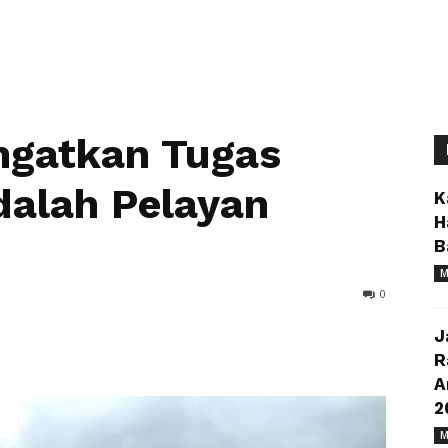
Ingatkan Tugas
dalah Pelayan
K
H
B
M
0
J
R
A
2
M