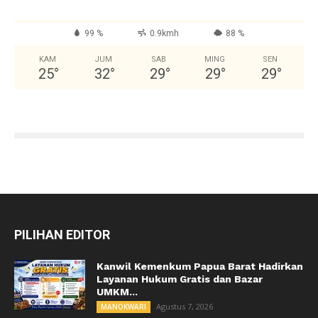
99 %
0.9kmh
88 %
KAM
JUM
SAB
MING
SEN
25
°
32
°
29
°
29
°
29
°
PILIHAN EDITOR
Kanwil Kemenkum Papua Barat Hadirkan
Layanan Hukum Gratis dan Bazar
UMKM...
Agustus 7, 2026
MANOKWARI