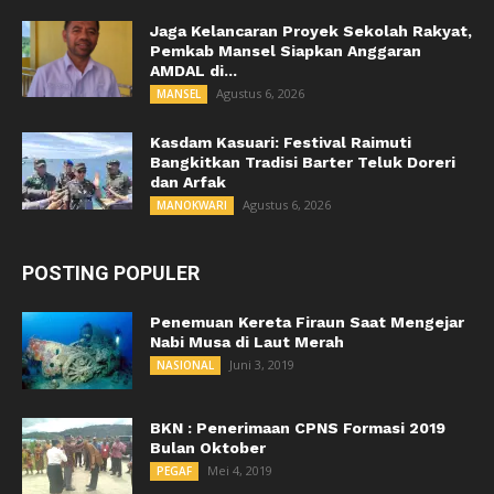
Jaga Kelancaran Proyek Sekolah Rakyat,
Pemkab Mansel Siapkan Anggaran
AMDAL di...
Agustus 6, 2026
MANSEL
Kasdam Kasuari: Festival Raimuti
Bangkitkan Tradisi Barter Teluk Doreri
dan Arfak
Agustus 6, 2026
MANOKWARI
POSTING POPULER
Penemuan Kereta Firaun Saat Mengejar
Nabi Musa di Laut Merah
Juni 3, 2019
NASIONAL
BKN : Penerimaan CPNS Formasi 2019
Bulan Oktober
Mei 4, 2019
PEGAF