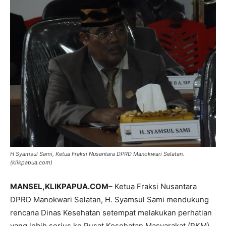
H Syamsul Sami, Ketua Fraksi Nusantara DPRD Manokwari Selatan.
(klikpapua.com)
MANSEL
,KLIKPAPUA.COM
– Ketua Fraksi Nusantara
DPRD Manokwari Selatan, H. Syamsul Sami mendukung
rencana Dinas Kesehatan setempat melakukan perhatian
yang lebih serius ke Pusat Kesehatan Masyarakat (PKM)