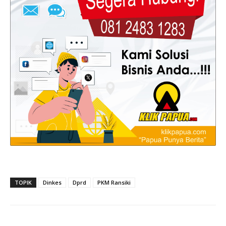
TOPIK
Dinkes
Dprd
PKM Ransiki