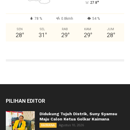
°
27.8
78 %
0.8kmh
54 %
SEN
SEL
RAB
KAM
JUM
28
°
31
°
29
°
29
°
28
°
PILIHAN EDITOR
Didukung Tujuh Distrik, Suny Syamsu
Maju Calon Ketua Golkar Kaimana
Agustus 10, 2026
KAIMANA