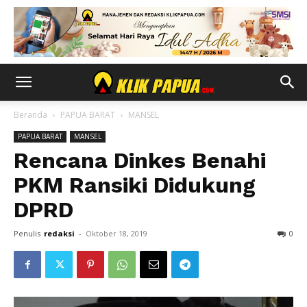
Beranda
PAPUA BARAT
MANSEL
PAPUA BARAT
MANSEL
Rencana Dinkes Benahi
PKM Ransiki Didukung
DPRD
Penulis
redaksi
-
Oktober 18, 2019
0