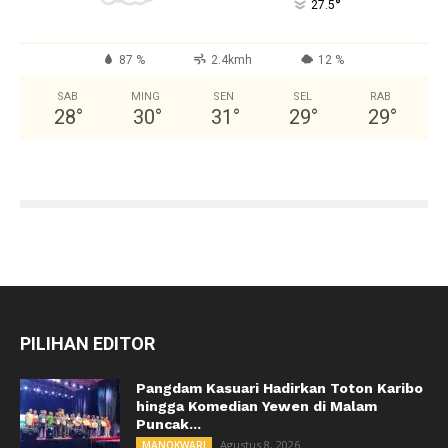
°
27.5
87 %
2.4kmh
12 %
SAB
MING
SEN
SEL
RAB
28
°
30
°
31
°
29
°
29
°
PILIHAN EDITOR
Pangdam Kasuari Hadirkan Toton Karibo
hingga Komedian Yewen di Malam
Puncak...
Agustus 8, 2026
MANOKWARI