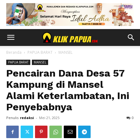
Beranda
PAPUA BARAT
MANSEL
PAPUA BARAT
MANSEL
Pencairan Dana Desa 57
Kampung di Mansel
Alami Keterlambatan, Ini
Penyebabnya
Penulis
redaksi
-
Mei 21, 2025
0