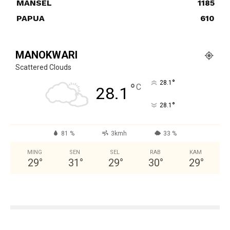
MANSEL
1185
PAPUA
610
MANOKWARI
Scattered Clouds
°
28.1
°
C
28.1
°
28.1
81 %
3kmh
33 %
MING
SEN
SEL
RAB
KAM
29
°
31
°
29
°
30
°
29
°