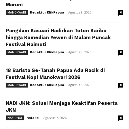
Maruni
Redaktur KlikPapua
-
Agustus 9, 2026
MANOKWARI
0
Pangdam Kasuari Hadirkan Toton Karibo
hingga Komedian Yewen di Malam Puncak
Festival Raimuti
Redaktur KlikPapua
-
Agustus 8, 2026
MANOKWARI
0
18 Barista Se-Tanah Papua Adu Racik di
Festival Kopi Manokwari 2026
Redaktur KlikPapua
-
Agustus 8, 2026
MANOKWARI
0
NADI JKN: Solusi Menjaga Keaktifan Peserta
JKN
redaksi
-
Agustus 7, 2026
NASIONAL
0