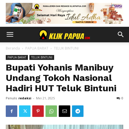
Beranda
PAPUA BARAT
TELUK BINTUNI
PAPUA BARAT
TELUK BINTUNI
Bupati Yohanis Manibuy
Undang Tokoh Nasional
Hadiri HUT Teluk Bintuni
Penulis
redaksi
-
Mei 21, 2025
0