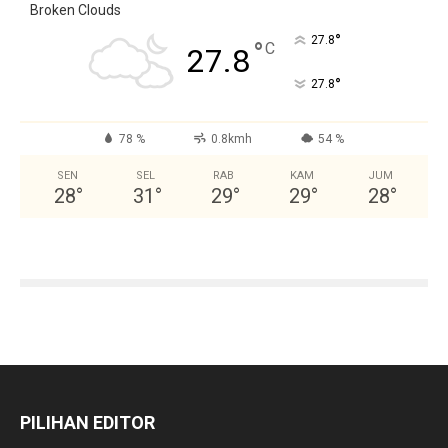
Broken Clouds
°
27.8
°
C
27.8
°
27.8
78 %
0.8kmh
54 %
SEN
SEL
RAB
KAM
JUM
28
°
31
°
29
°
29
°
28
°
PILIHAN EDITOR