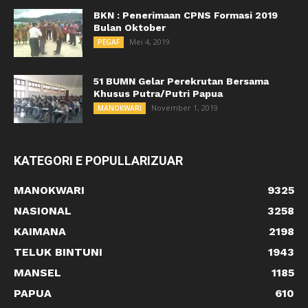
BKN : Penerimaan CPNS Formasi 2019
Bulan Oktober
Mei 4, 2019
PEGAF
51 BUMN Gelar Perekrutan Bersama
Khusus Putra/Putri Papua
November 1, 2019
MANOKWARI
KATEGORI E POPULLARIZUAR
MANOKWARI
9325
NASIONAL
3258
KAIMANA
2198
TELUK BINTUNI
1943
MANSEL
1185
PAPUA
610