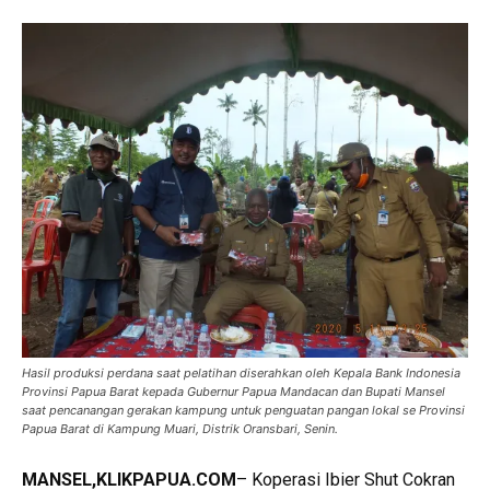
Hasil produksi perdana saat pelatihan diserahkan oleh Kepala Bank Indonesia
Provinsi Papua Barat kepada Gubernur Papua Mandacan dan Bupati Mansel
saat pencanangan gerakan kampung untuk penguatan pangan lokal se Provinsi
Papua Barat di Kampung Muari, Distrik Oransbari, Senin.
MANSEL,KLIKPAPUA.COM
– Koperasi Ibier Shut Cokran