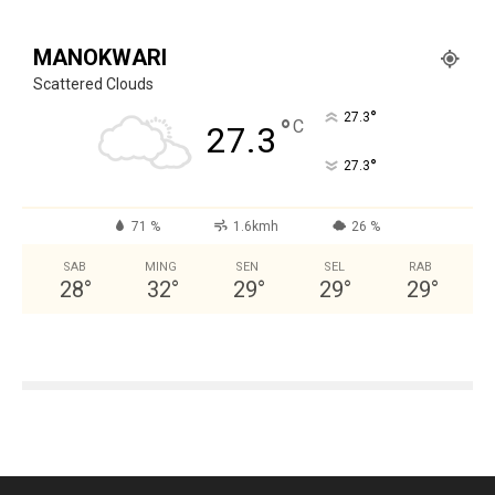
MANOKWARI
Scattered Clouds
°
27.3
°
C
27.3
°
27.3
71 %
1.6kmh
26 %
SAB
MING
SEN
SEL
RAB
28
°
32
°
29
°
29
°
29
°