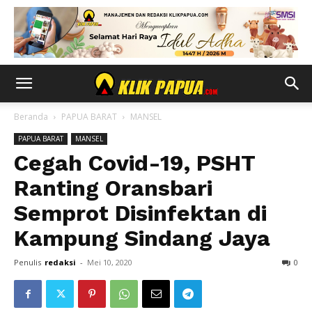
Beranda
PAPUA BARAT
MANSEL
PAPUA BARAT
MANSEL
Cegah Covid-19, PSHT
Ranting Oransbari
Semprot Disinfektan di
Kampung Sindang Jaya
Penulis
redaksi
-
Mei 10, 2020
0