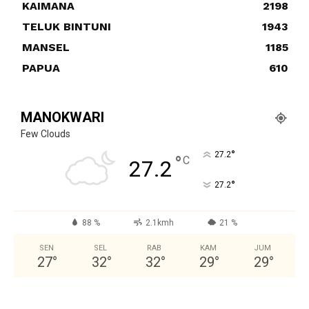
KAIMANA
2198
TELUK BINTUNI
1943
MANSEL
1185
PAPUA
610
MANOKWARI
Few Clouds
°
27.2
°
C
27.2
°
27.2
88 %
2.1kmh
21 %
SEN
SEL
RAB
KAM
JUM
27
°
32
°
32
°
29
°
29
°