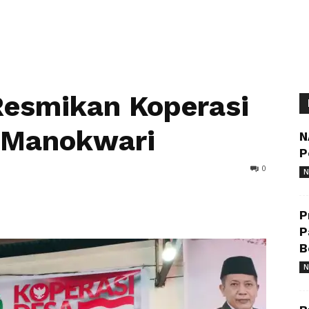
esmikan Koperasi
i Manokwari
N
P
0
N
P
P
B
N