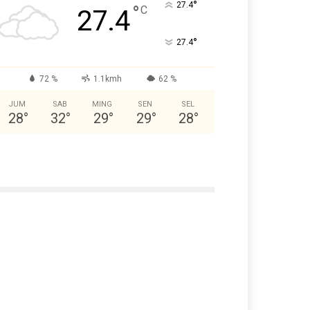
°
27.4
°
C
27.4
°
27.4
72 %
1.1kmh
62 %
JUM
SAB
MING
SEN
SEL
28
°
32
°
29
°
29
°
28
°