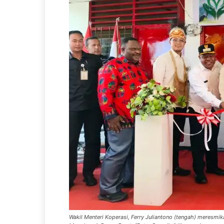
Wakil Menteri Koperasi, Ferry Juliantono (tengah) meresmi