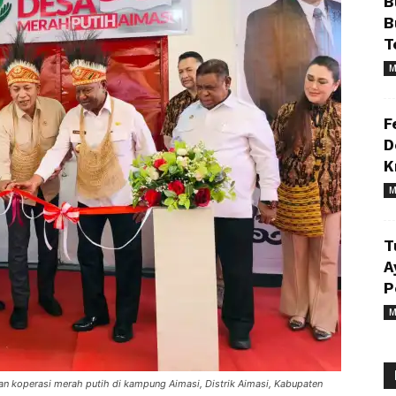
B
B
T
M
F
D
K
M
T
A
P
M
kan koperasi merah putih di kampung Aimasi, Distrik Aimasi, Kabupaten