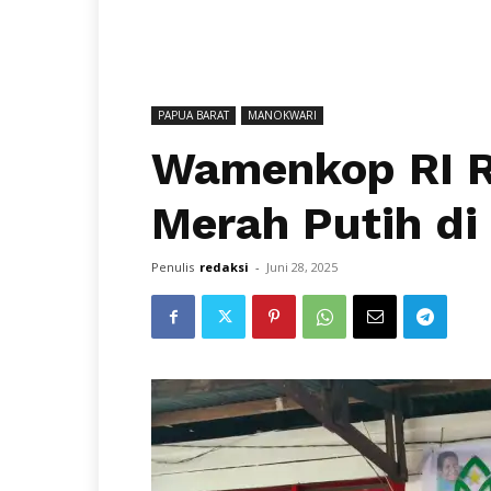
PAPUA BARAT
MANOKWARI
Wamenkop RI R
Merah Putih d
Penulis
redaksi
-
Juni 28, 2025