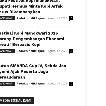
uka Festival Kopi Manokwari,
upati Hermus Minta Kopi Arfak
erus Dikembangkan
Redaktur KlikPapua
-
Agustus 7, 2026
ANOKWARI
0
estival Kopi Manokwari 2026
orong Pengembangan Ekonomi
reatif Berbasis Kopi
Redaktur KlikPapua
-
Agustus 7, 2026
ANOKWARI
0
utup SMANDA Cup IV, Sekda Jan
yomi Ajak Peserta Jaga
ersaudaraan
Redaktur KlikPapua
-
Agustus 7, 2026
ANOKWARI
0
MEDIA SOSIAL KAMI