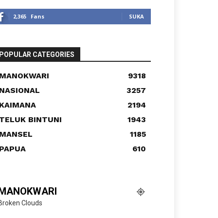
2,365
Fans
SUKA
POPULAR CATEGORIES
MANOKWARI
9318
NASIONAL
3257
KAIMANA
2194
TELUK BINTUNI
1943
MANSEL
1185
PAPUA
610
MANOKWARI
Broken Clouds