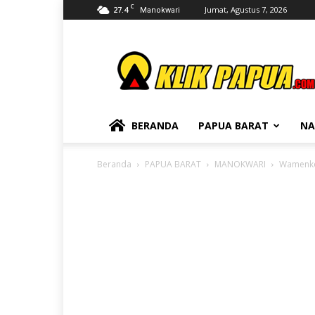
C
27.4
Jumat, Agustus 7, 2026
Manokwari
KLIKPAPUA
BERANDA
PAPUA BARAT
NA
Beranda
PAPUA BARAT
MANOKWARI
Wamenkop