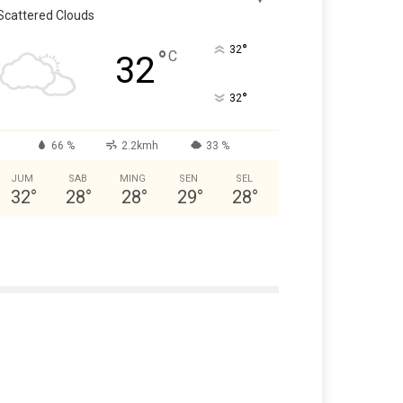
Scattered Clouds
°
32
°
C
32
°
32
66 %
2.2kmh
33 %
JUM
SAB
MING
SEN
SEL
32
°
28
°
28
°
29
°
28
°