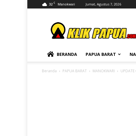
C
32
Jumat, Agustus 7, 2026
Manokwari
KLIKPAPUA
BERANDA
PAPUA BARAT
NA
Beranda
PAPUA BARAT
MANOKWARI
UPDATE C