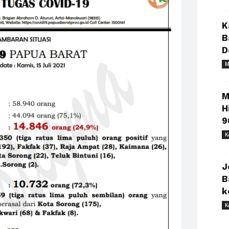
K
B
D
M
M
H
9
K
J
B
k
K