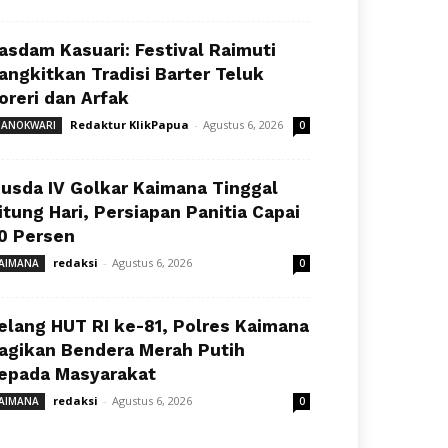
asdam Kasuari: Festival Raimuti
angkitkan Tradisi Barter Teluk
oreri dan Arfak
Redaktur KlikPapua
-
Agustus 6, 2026
ANOKWARI
0
usda IV Golkar Kaimana Tinggal
itung Hari, Persiapan Panitia Capai
0 Persen
redaksi
-
Agustus 6, 2026
AIMANA
0
elang HUT RI ke-81, Polres Kaimana
agikan Bendera Merah Putih
epada Masyarakat
redaksi
-
Agustus 6, 2026
AIMANA
0