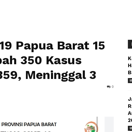
19 Papua Barat 15
bah 350 Kasus
K
H
59, Meninggal 3
B
M
0
J
R
A
2
M