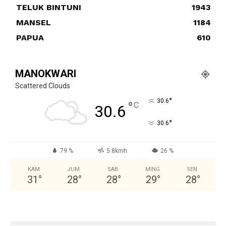
TELUK BINTUNI
1943
MANSEL
1184
PAPUA
610
MANOKWARI
Scattered Clouds
°
30.6
°
C
30.6
°
30.6
79 %
5.8kmh
26 %
KAM
JUM
SAB
MING
SEN
31
°
28
°
28
°
29
°
28
°