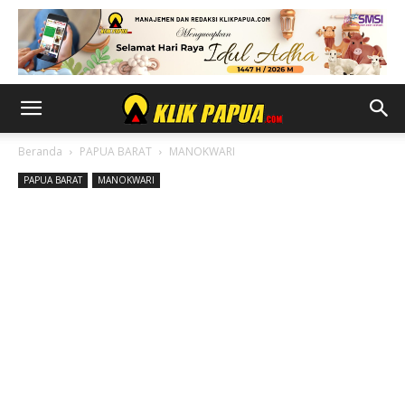
Beranda
PAPUA BARAT
MANOKWARI
PAPUA BARAT
MANOKWARI